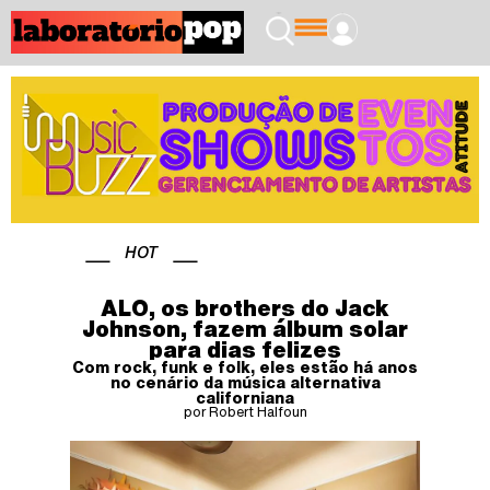
HOT
ALO, os brothers do Jack
Johnson, fazem álbum solar
para dias felizes
Com rock, funk e folk, eles estão há anos
no cenário da música alternativa
californiana
por Robert Halfoun