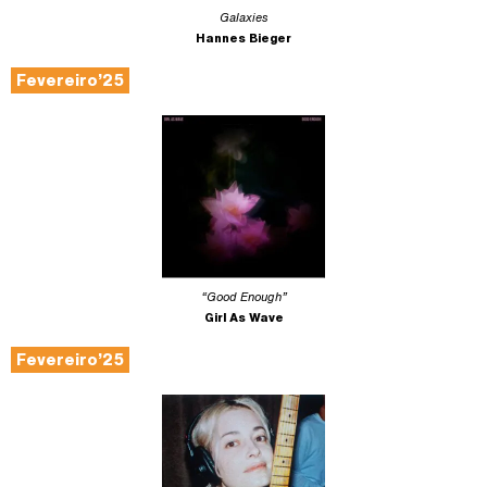
Galaxies
Hannes Bieger
Fevereiro’25
“Good Enough”
Girl As Wave
Fevereiro’25