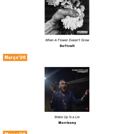
When A Flower Doesn’t Grow
Softcult
Março’26
Make Up Is a Lie
Morrissey