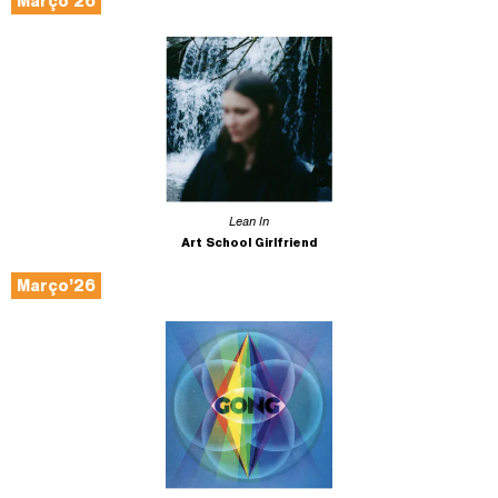
Março’26
Lean In
Art School Girlfriend
Março’26