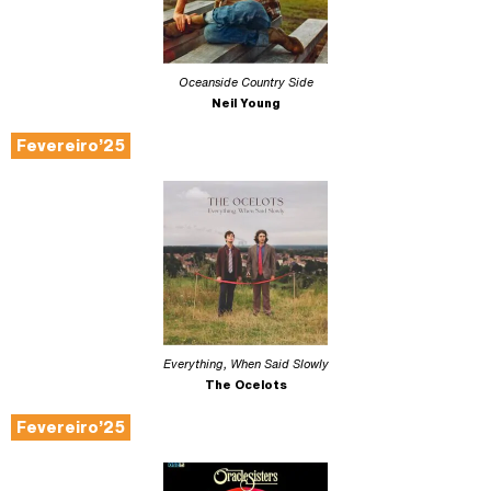
Oceanside Country Side
Neil Young
Fevereiro’25
Everything, When Said Slowly
The Ocelots
Fevereiro’25