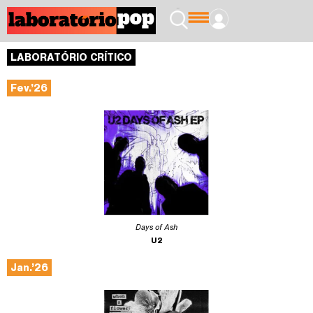
LABORATÓRIO CRÍTICO
Fev.’26
Days of Ash
U2
Jan.’26