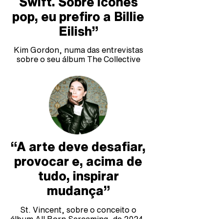
Swift. Sobre ícones
pop, eu prefiro a Billie
Eilish”
Kim Gordon, numa das entrevistas
sobre o seu álbum The Collective
“A arte deve desafiar,
provocar e, acima de
tudo, inspirar
mudança”
St. Vincent, sobre o conceito o
álbum All Born Screaming, de 2024,