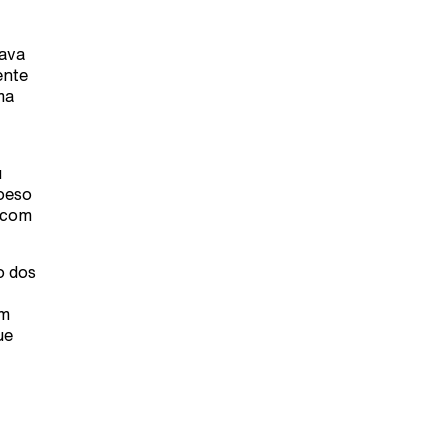
gava
ente
ma
u
oeso
u com
o dos
um
ue