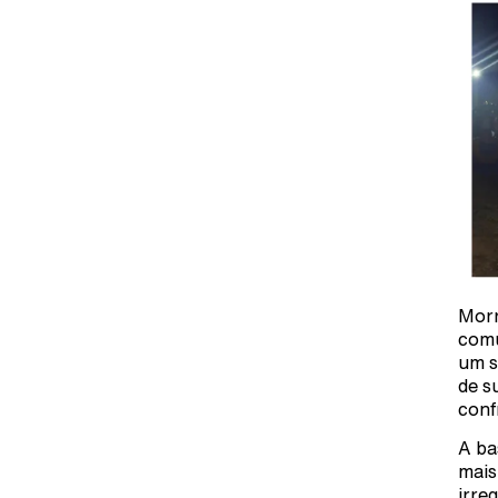
Morr
comu
um s
de s
conf
A ba
mais
irre