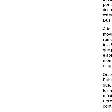
pont
desn
este
Busi
A fa
movi
reme
in a
que 
e ap
mome
ocup
Quan
Publ
que,
form
músi
um c
cont