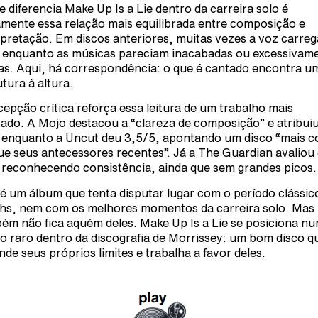
e diferencia Make Up Is a Lie dentro da carreira solo é
amente essa relação mais equilibrada entre composição e
rpretação. Em discos anteriores, muitas vezes a voz carre
 enquanto as músicas pareciam inacabadas ou excessivam
as. Aqui, há correspondência: o que é cantado encontra u
utura à altura.
cepção crítica reforça essa leitura de um trabalho mais
tado. A Mojo destacou a “clareza de composição” e atribui
 enquanto a Uncut deu 3,5/5, apontando um disco “mais c
ue seus antecessores recentes”. Já a The Guardian avalio
 reconhecendo consistência, ainda que sem grandes picos.
é um álbum que tenta disputar lugar com o período clássic
hs, nem com os melhores momentos da carreira solo. Mas
ém não fica aquém deles. Make Up Is a Lie se posiciona n
o raro dentro da discografia de Morrissey: um bom disco q
nde seus próprios limites e trabalha a favor deles.