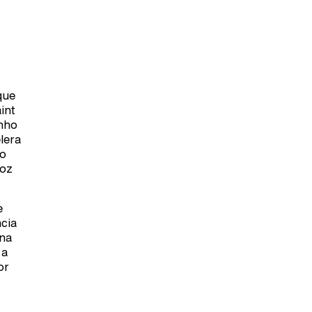
que
int
enho
elera
do
voz
e
ncia
 na
 a
or