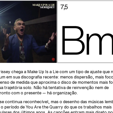
issey chega a Make Up Is a Lie com um tipo de ajuste que 
m em sua discografia recente: menos dispersão, mais foco
enso de medida que aproxima o disco de momentos mais fo
ua trajetória solo. Não há tentativa de reinvenção nem de
ronto com o presente — há organização.
se continua reconhecível, mas o desenho das músicas lem
 o período de You Are the Quarry do que os trabalhos mais
gulares dos últimos anos. As canções entram mais direto no