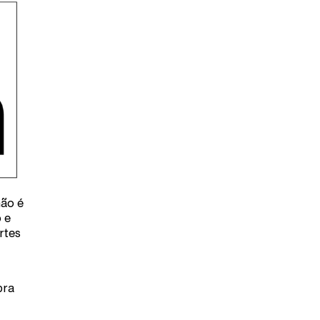
não é
 e
rtes
bra