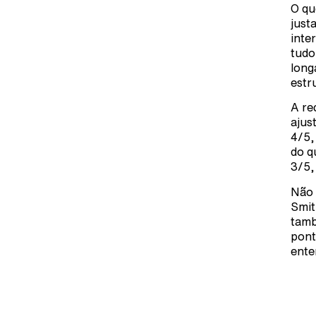
O qu
just
inte
tudo
long
estr
A re
ajus
4/5,
do q
3/5,
Não 
Smit
tamb
pont
ente