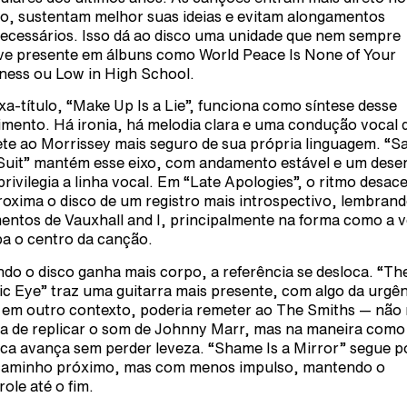
o, sustentam melhor suas ideias e evitam alongamentos
ecessários. Isso dá ao disco uma unidade que nem sempre
ve presente em álbuns como World Peace Is None of Your
ness ou Low in High School.
ixa-título, “Make Up Is a Lie”, funciona como síntese desse
mento. Há ironia, há melodia clara e uma condução vocal 
te ao Morrissey mais seguro de sua própria linguagem. “Sa
 Suit” mantém esse eixo, com andamento estável e um des
privilegia a linha vocal. Em “Late Apologies”, o ritmo desac
roxima o disco de um registro mais introspectivo, lembran
ntos de Vauxhall and I, principalmente na forma como a 
a o centro da canção.
do o disco ganha mais corpo, a referência se desloca. “Th
ic Eye” traz uma guitarra mais presente, com algo da urgê
 em outro contexto, poderia remeter ao The Smiths — não
a de replicar o som de Johnny Marr, mas na maneira como
ca avança sem perder leveza. “Shame Is a Mirror” segue p
aminho próximo, mas com menos impulso, mantendo o
role até o fim.