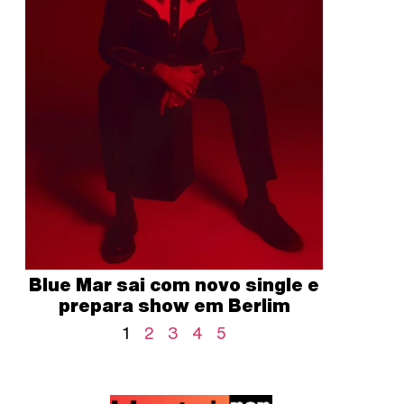
Blue Mar sai com novo single e
prepara show em Berlim
1
2
3
4
5