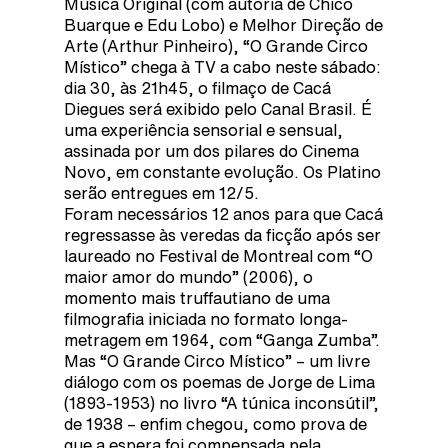
Música Original (com autoria de Chico
Buarque e Edu Lobo) e Melhor Direção de
Arte (Arthur Pinheiro), “O Grande Circo
Místico” chega à TV a cabo neste sábado:
dia 30, às 21h45, o filmaço de Cacá
Diegues será exibido pelo Canal Brasil. É
uma experiência sensorial e sensual,
assinada por um dos pilares do Cinema
Novo, em constante evolução. Os Platino
serão entregues em 12/5.
Foram necessários 12 anos para que Cacá
regressasse às veredas da ficção após ser
laureado no Festival de Montreal com “O
maior amor do mundo” (2006), o
momento mais truffautiano de uma
filmografia iniciada no formato longa-
metragem em 1964, com “Ganga Zumba”.
Mas “O Grande Circo Místico” – um livre
diálogo com os poemas de Jorge de Lima
(1893-1953) no livro “A túnica inconsútil”,
de 1938 – enfim chegou, como prova de
que a espera foi compensada pela