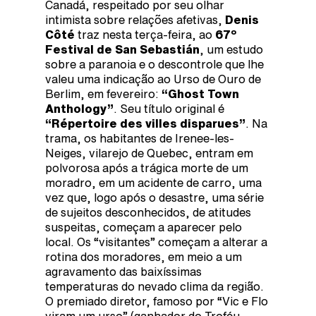
Canadá, respeitado por seu olhar
intimista sobre relações afetivas,
Denis
Côté
traz nesta terça-feira, ao
67º
Festival de San Sebastián
, um estudo
sobre a paranoia e o descontrole que lhe
valeu uma indicação ao Urso de Ouro de
Berlim, em fevereiro:
“Ghost Town
Anthology”
. Seu título original é
“Répertoire des villes disparues”
. Na
trama, os habitantes de Irenee-les-
Neiges, vilarejo de Quebec, entram em
polvorosa após a trágica morte de um
moradro, em um acidente de carro, uma
vez que, logo após o desastre, uma série
de sujeitos desconhecidos, de atitudes
suspeitas, começam a aparecer pelo
local. Os “visitantes” começam a alterar a
rotina dos moradores, em meio a um
agravamento das baixíssimas
temperaturas do nevado clima da região.
O premiado diretor, famoso por “Vic e Flo
viram um urso” (ganhador do Troféu