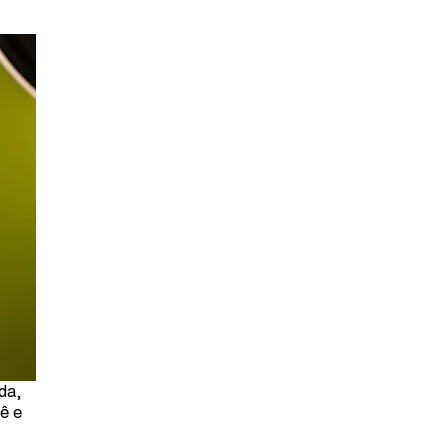
da,
ê e