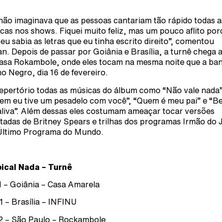
não imaginava que as pessoas cantariam tão rápido todas a
cas nos shows. Fiquei muito feliz, mas um pouco aflito po
eu sabia as letras que eu tinha escrito direito”, comentou
an. Depois de passar por Goiânia e Brasília, a turnê chega 
asa Rokambole, onde eles tocam na mesma noite que a ba
o Negro, dia 16 de fevereiro.
epertório todas as músicas do álbum como “Não vale nada”
em eu tive um pesadelo com você”, “Quem é meu pai” e “Be
aliva”. Além dessas eles costumam ameaçar tocar versões
itadas de Britney Spears e trilhas dos programas Irmão do 
Último Programa do Mundo.
ical Nada – Turnê
1 – Goiânia – Casa Amarela
1 – Brasília – INFINU
2 – São Paulo – Rockambole