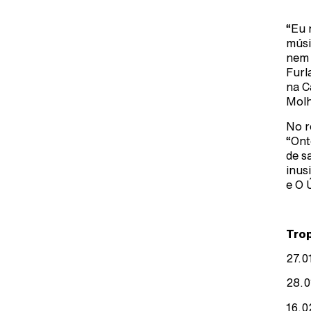
“Eu 
músi
nem 
Furl
na C
Molh
No r
“Ont
de s
inus
e O 
Trop
27.0
28.0
16.0