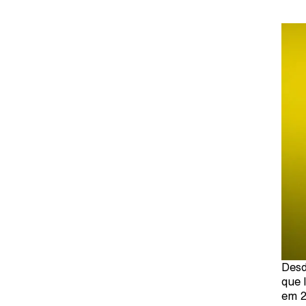
Desd
que 
em 2