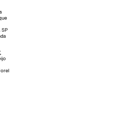
s
rque
a SP
nda
,
ijo
Jorel