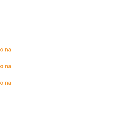
to na
to na
to na