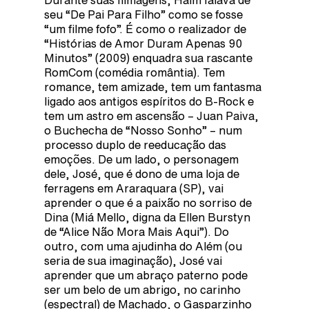
Durante suas filmagens, Halm falava de
seu “De Pai Para Filho” como se fosse
“um filme fofo”. É como o realizador de
“Histórias de Amor Duram Apenas 90
Minutos” (2009) enquadra sua rascante
RomCom (comédia romântia). Tem
romance, tem amizade, tem um fantasma
ligado aos antigos espíritos do B-Rock e
tem um astro em ascensão – Juan Paiva,
o Buchecha de “Nosso Sonho” – num
processo duplo de reeducação das
emoções. De um lado, o personagem
dele, José, que é dono de uma loja de
ferragens em Araraquara (SP), vai
aprender o que é a paixão no sorriso de
Dina (Miá Mello, digna da Ellen Burstyn
de “Alice Não Mora Mais Aqui”). Do
outro, com uma ajudinha do Além (ou
seria de sua imaginação), José vai
aprender que um abraço paterno pode
ser um belo de um abrigo, no carinho
(espectral) de Machado, o Gasparzinho