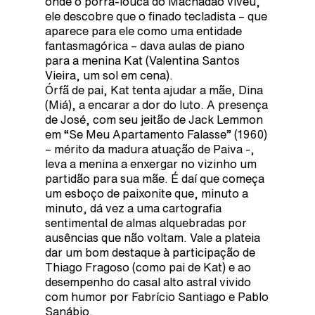
onde o porra-louca do Machadão viveu,
ele descobre que o finado tecladista – que
aparece para ele como uma entidade
fantasmagórica – dava aulas de piano
para a menina Kat (Valentina Santos
Vieira, um sol em cena).
Órfã de pai, Kat tenta ajudar a mãe, Dina
(Miá), a encarar a dor do luto. A presença
de José, com seu jeitão de Jack Lemmon
em “Se Meu Apartamento Falasse” (1960)
– mérito da madura atuação de Paiva -,
leva a menina a enxergar no vizinho um
partidão para sua mãe. É daí que começa
um esboço de paixonite que, minuto a
minuto, dá vez a uma cartografia
sentimental de almas alquebradas por
ausências que não voltam. Vale a plateia
dar um bom destaque à participação de
Thiago Fragoso (como pai de Kat) e ao
desempenho do casal alto astral vivido
com humor por Fabrício Santiago e Pablo
Sanábio.