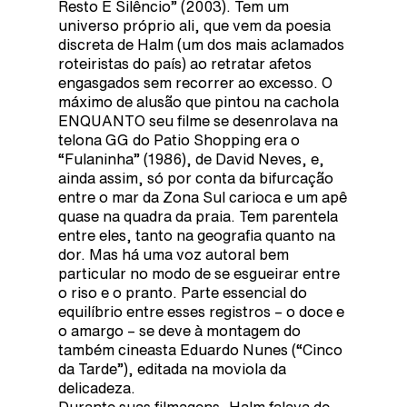
Resto É Silêncio” (2003). Tem um
universo próprio ali, que vem da poesia
discreta de Halm (um dos mais aclamados
roteiristas do país) ao retratar afetos
engasgados sem recorrer ao excesso. O
máximo de alusão que pintou na cachola
ENQUANTO seu filme se desenrolava na
telona GG do Patio Shopping era o
“Fulaninha” (1986), de David Neves, e,
ainda assim, só por conta da bifurcação
entre o mar da Zona Sul carioca e um apê
quase na quadra da praia. Tem parentela
entre eles, tanto na geografia quanto na
dor. Mas há uma voz autoral bem
particular no modo de se esgueirar entre
o riso e o pranto. Parte essencial do
equilíbrio entre esses registros – o doce e
o amargo – se deve à montagem do
também cineasta Eduardo Nunes (“Cinco
da Tarde”), editada na moviola da
delicadeza.