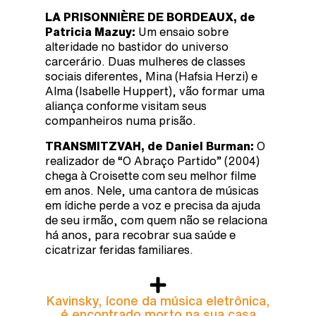
LA PRISONNIÈRE DE BORDEAUX, de
Patricia Mazuy:
Um ensaio sobre
alteridade no bastidor do universo
carcerário. Duas mulheres de classes
sociais diferentes, Mina (Hafsia Herzi) e
Alma (Isabelle Huppert), vão formar uma
aliança conforme visitam seus
companheiros numa prisão.
TRANSMITZVAH, de Daniel Burman:
O
realizador de “O Abraço Partido” (2004)
chega à Croisette com seu melhor filme
em anos. Nele, uma cantora de músicas
em ídiche perde a voz e precisa da ajuda
de seu irmão, com quem não se relaciona
há anos, para recobrar sua saúde e
cicatrizar feridas familiares.
Kavinsky, ícone da música eletrônica,
é encontrado morto na sua casa