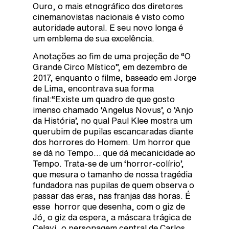
Ouro, o mais etnográfico dos diretores
cinemanovistas nacionais é visto como
autoridade autoral. E seu novo longa é
um emblema de sua excelência.
Anotações ao fim de uma projeção de “O
Grande Circo Místico”, em dezembro de
2017, enquanto o filme, baseado em Jorge
de Lima, encontrava sua forma
final:“Existe um quadro de que gosto
imenso chamado ‘Angelus Novus’, o ‘Anjo
da História’, no qual Paul Klee mostra um
querubim de pupilas escancaradas diante
dos horrores do Homem. Um horror que
se dá no Tempo… que dá mecanicidade ao
Tempo. Trata-se de um ‘horror-colírio’,
que mesura o tamanho de nossa tragédia
fundadora nas pupilas de quem observa o
passar das eras, nas franjas das horas. É
esse horror que desenha, com o giz de
Jó, o giz da espera, a máscara trágica de
Celavi, o personagem central de Carlos