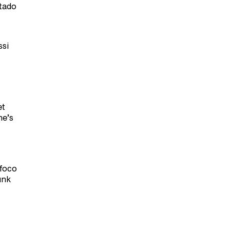
ntado
ssi
et
he’s
 foco
unk