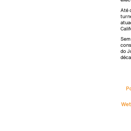
Até 
turn
atua
Calif
Sem 
cons
do J
déca
P
Wet