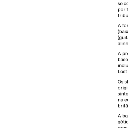
se c
por 
trib
A fo
(bai
(gui
alin
A pr
base
incl
Lost
Os s
orig
sint
na e
brit
A ba
góti
exec