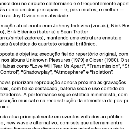
onsolidou no circuito californiano e é frequentemente apo
fãs como um dos principais — e, para muitos, o melhor —
uto ao Joy Division em atividade.
rmação atual conta com Johnny Indovina (vocais), Nick Ro
xo), Erik Eldenius (bateria) e Sean Trotter
tarra/sintetizadores), mantendo uma estrutura enxuta e
hada à estética do quarteto original britânico.
oposta é objetiva: execução fiel do repertório original, com
 nos álbuns Unknown Pleasures (1979) e Closer (1980). O s
ui faixas como “Love Will Tear Us Apart”, “Transmission”, “S
 Control”, “Shadowplay”, “Atmosphere” e “Isolation”.
hows priorizam reprodução sonora próxima às gravações
inais, com baixo destacado, bateria seca e uso contido de
etizadores. A performance segue estética minimalista, com
xecução musical e na reconstrução da atmosfera do pós-p
ânico.
nda atua principalmente em eventos voltados ao público
co, new wave e alternativo, com sets que alternam entre
uções lineares dos discos e versões adaptadas para pista.