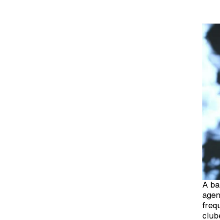
A ba
agen
freq
club