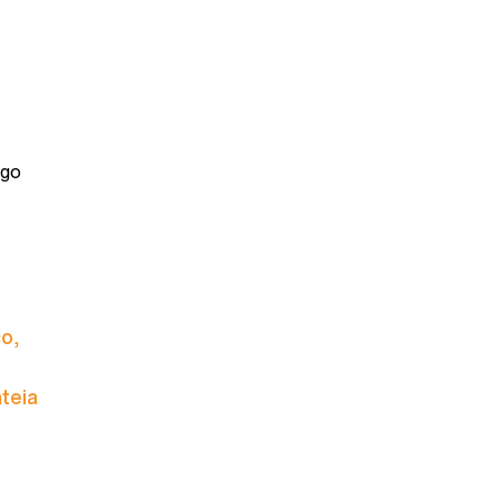
ogo
o,
teia