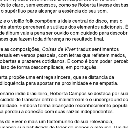
ósito claro, sem excessos, como se Roberta tivesse desba
 o supérfluo para alcançar a essência do seu som.
z e o violão folk compõem a ideia central do disco, mas o
nte atento perceberá a sutileza dos elementos adicionais. É
 de álbum vale a pena ser ouvido com cuidado para descobri
ces que fazem toda diferença no resultado final.
e as composições,
Coisas de Viver
traduz sentimentos
ersais em versos pessoais, com letras que refletem medos,
obertas e prazeres cotidianos. E como é bom poder perce
 isso de forma descomplicada, em português.
rta propõe uma entrega sincera, que se distancia da
diloquência para apostar na proximidade e na empatia.
enário indie brasileiro, Roberta Campos se destaca por su
cidade de transitar entre o mainstream e o underground c
ralidade. Embora tenha alcançado reconhecimento popula
a perdeu a conexão com suas raízes independentes.
as de Viver é mais um testemunho de sua relevância,
irmando sua habilidade de fazer do menos o máximo. Um di