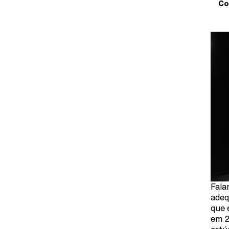
Co
Fala
adeq
que 
em 2