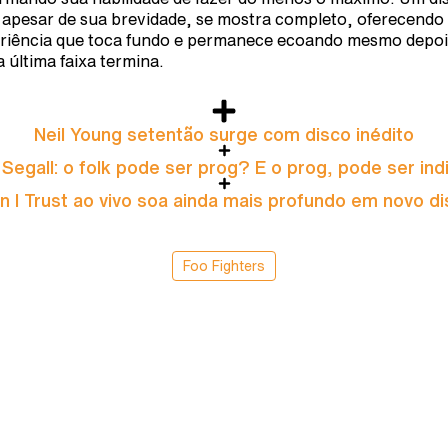
 apesar de sua brevidade, se mostra completo, oferecend
riência que toca fundo e permanece ecoando mesmo depoi
a última faixa termina.
Neil Young setentão surge com disco inédito
 Segall: o folk pode ser prog? E o prog, pode ser ind
 I Trust ao vivo soa ainda mais profundo em novo d
Foo Fighters