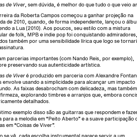
as de Viver
, sem dúvida, é melhor do que tudo o que veio a
rreira da Roberta Campos começou a ganhar projeção na
da de 2010, quando, de forma independente, lançou o álb
endo a Lua (2010). Aos poucos, seu estilo com a mistura
ular de folk, MPB e indie pop foi conquistando admiradores
dos também por uma sensibilidade lírica que logo se tornar
assinatura.
am parcerias importantes (com Nando Reis, por exemplo),
re preservando sua autenticidade artística.
as de Viver
é produzido em parceria com Alexandre Fontane
s envolve usando a simplicidade para alcançar um impacto
undo. As faixas desabrocham com delicadeza, mas também
firmeza, explorando timbres e arranjos que, embora conci
ricamente detalhados.
timo exemplo disso são as guitarras que respondem e faze
 para a melodia em “Peito Aberto” e a suave participação 
as em “Coisas de Viver”.
 se vê, cada escolha instrumental parece servir a um