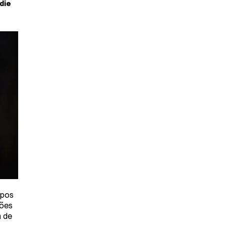
die
mpos
ções
m de