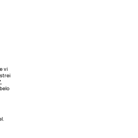
e vi
strei
,
 belo
l.