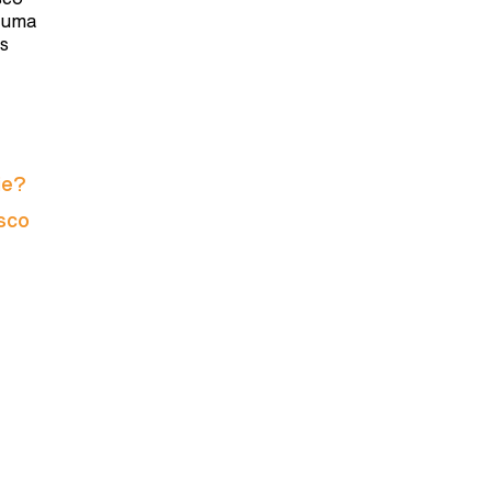
o uma
s
ie?
isco