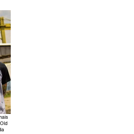
mais
 Old
da