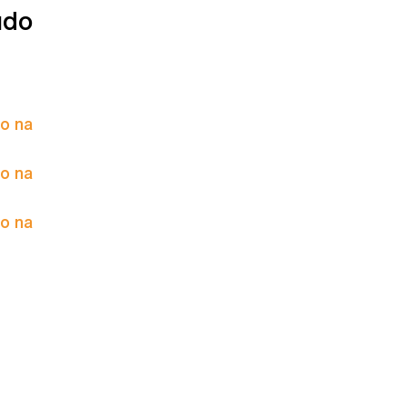
údo
to na
to na
to na