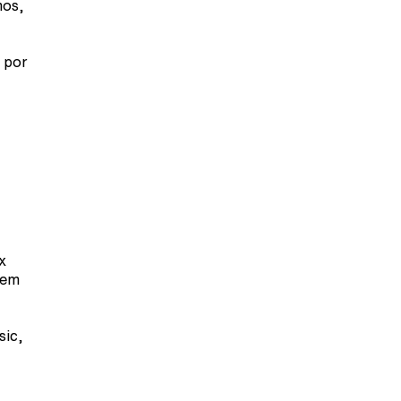
mos,
 por
x
 em
sic,