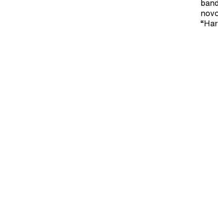
band
novo
“Har