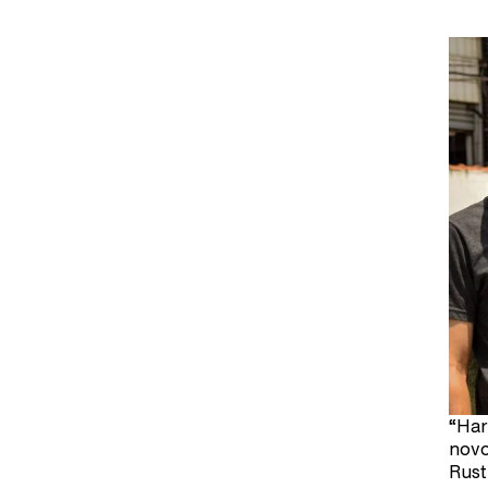
“Har
novo
Rust