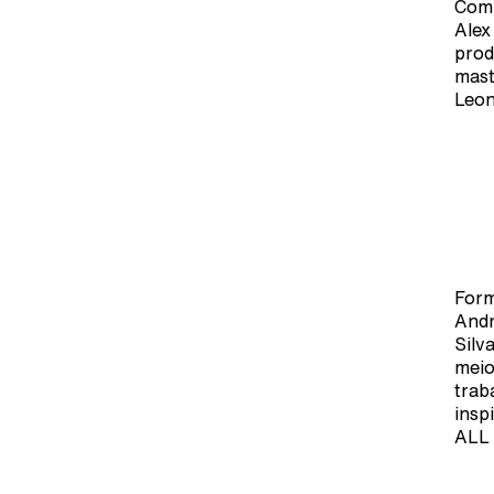
Com 
Alex
prod
mast
Leon
Form
Andr
Silv
meio
trab
insp
ALL 