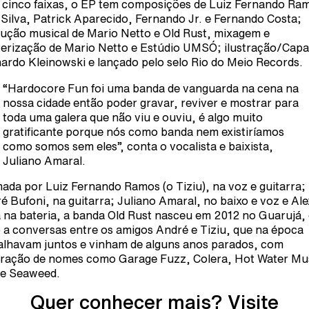
cinco faixas, o EP tem composições de Luiz Fernando Ra
 Silva, Patrick Aparecido, Fernando Jr. e Fernando Costa;
ução musical de Mario Netto e Old Rust, mixagem e
erização de Mario Netto e Estúdio UMSÓ; ilustração/Capa
ardo Kleinowski e lançado pelo selo Rio do Meio Records.
“Hardocore Fun foi uma banda de vanguarda na cena na
nossa cidade então poder gravar, reviver e mostrar para
toda uma galera que não viu e ouviu, é algo muito
gratificante porque nós como banda nem existiríamos
como somos sem eles”, conta o vocalista e baixista,
Juliano Amaral.
ada por Luiz Fernando Ramos (o Tiziu), na voz e guitarra;
é Bufoni, na guitarra; Juliano Amaral, no baixo e voz e Ale
a na bateria, a banda Old Rust nasceu em 2012 no Guarujá,
 a conversas entre os amigos André e Tiziu, que na época
alhavam juntos e vinham de alguns anos parados, com
iração de nomes como Garage Fuzz, Colera, Hot Water Mu
e Seaweed.
Quer conhecer mais? Visite