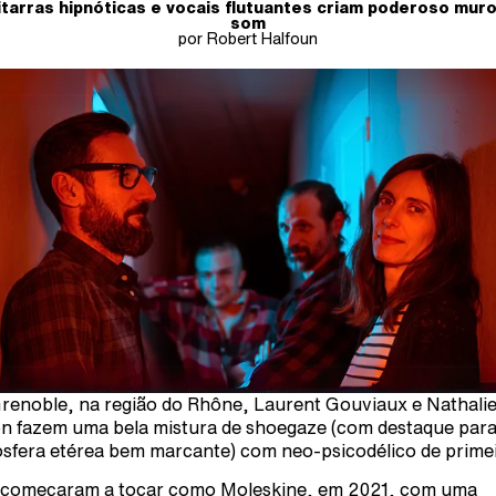
tarras hipnóticas e vocais flutuantes criam poderoso mur
som
por Robert Halfoun
renoble, na região do Rhône, Laurent Gouviaux e Nathali
on fazem uma bela mistura de shoegaze (com destaque par
sfera etérea bem marcante) com neo-psicodélico de primei
 começaram a tocar como Moleskine, em 2021, com uma