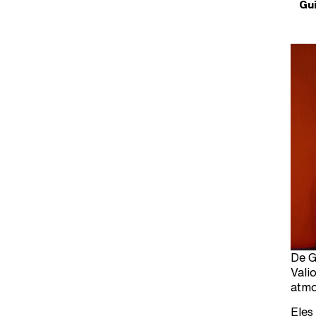
Gui
De G
Vali
atmo
Eles