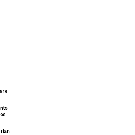
para
ente
les
rian