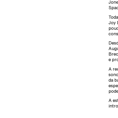
Jone
Spac
Toda
Joy 
pouc
cons
Desd
Augu
Brec
e pr
A re
sono
da b
espe
pode
A es
intr