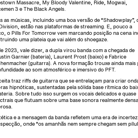
stown Massacre, My Bloody Valentine, Ride, Mogwai,
emen 3 e The Black Angels.
s as músicas, incluindo uma boa versão de “Shadowplay”, 
Division, estão nas plataformas de streaming. E, pouco a
o, o Pills For Tomorrow vem marcando posição na cena in
truindo uma plateia que vai além do shoegaze.
e 2023, vale dizer, a dupla virou banda com a chegada de
stin Garnier (bateria), Laurent Prost (baixo) e Fabrice
henmacher (guitarra). A nova formação trouxe ainda mais
ofundidade ao som atmosférico e imersivo do PFT.
ceita traz riffs de guitarra que se entrelaçam para criar ond
ras hipnóticas, sustentadas pela sólida base rítmica do bai
ateria. Sobre tudo isso surgem os vocais delicados e quase
ctrais que flutuam sobre uma base sonora realmente densa
rosa.
tética e a mensagem da banda refletem uma era de incertez
ospecção, onde “os amanhãs nem sempre chegam sem pílul