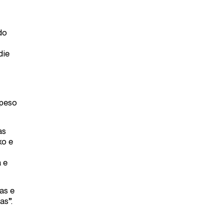
do
die
 peso
as
xo e
 e
as e
as”.