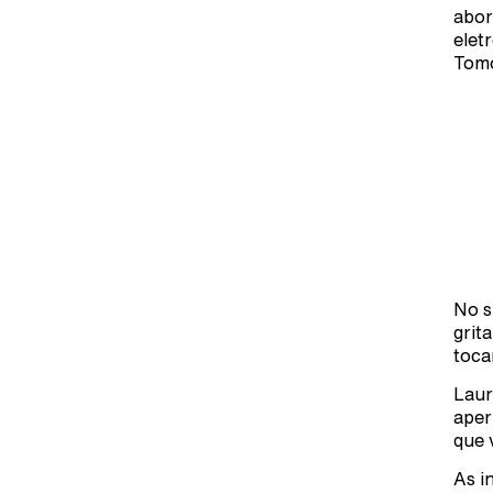
abor
elet
Tomo
No s
grit
tocar
Laur
aper
que 
As i