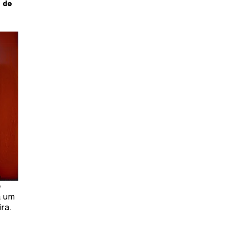
o de
e
a um
ra.