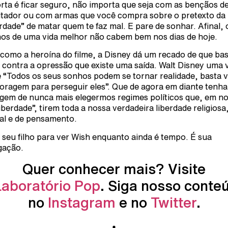
rta é ficar seguro, não importa que seja com as bençãos d
ditador ou com armas que você compra sobre o pretexto da
erdade” de matar quem te faz mal. E pare de sonhar. Afinal, 
os de uma vida melhor não cabem bem nos dias de hoje.
como a heroína do filme, a Disney dá um recado de que ba
r contra a opressão que existe uma saída. Walt Disney uma 
e “Todos os seus sonhos podem se tornar realidade, basta 
coragem para perseguir eles”. Que de agora em diante tenh
gem de nunca mais elegermos regimes políticos que, em n
liberdade”, tirem toda a nossa verdadeira liberdade religiosa
al e de pensamento.
 seu filho para ver Wish enquanto ainda é tempo. É sua
gação.
Quer conhecer mais? Visite
Laboratório Pop
. Siga nosso conte
no
Instagram
e no
Twitter
.