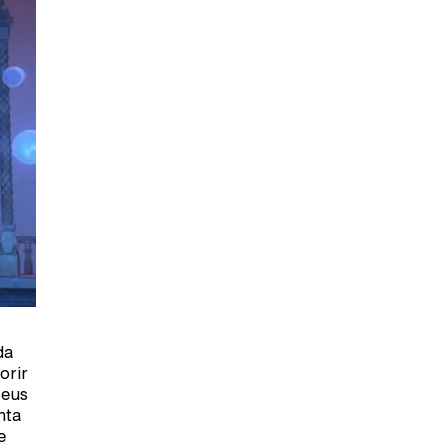
da
orir
seus
nta
e