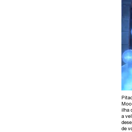
Pita
Moor
ilha
a ve
dese
de v