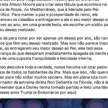
irista Allison Moore para criar essa fábula que acontece na 
ca de Rosas, no Mediterrâneo, que é liderada pelo Rei
ífico. Para manter a paz e prosperidade do reino, ele
enceu os cidadãos a entregarem a ele o seu maior desejo e
vez ao ano, em uma grande festa, ele escolhe um súdito p
seu desejo realizado.
 dá para notar por ser apenas um desejo por ano, são rar
tos que têm seu desejo realizado. Mas isso não parece impo
ue, ao entregarem seu maior desejo ao Rei, eles tem essa
rança do que desejaram imediatamente apagada da mente
a de uma suposta tranquilidade e felicidade interna.
do descobre toda a verdade, nossa heroína vai lutar pelos
jos de todos os habitantes da ilha. Mais que isso, não quer
lar para não soltar muitos spoilers. Mas em plena luta com
rnador de extrema-direta Ron DeSantis na Flórida, não é d
reender que a Disney tenha tomado partido e feito uma fáb
 esses anos Trump (e Bolsonaros por aqui).