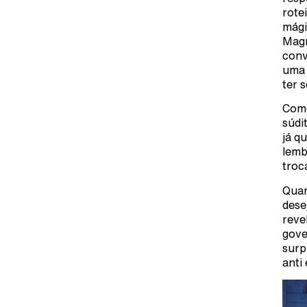
rote
mági
Magn
conv
uma 
ter 
Como
súdi
já q
lemb
troc
Quan
dese
reve
gove
surp
anti