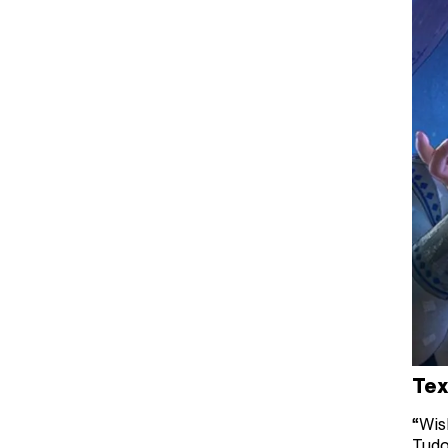
Tex
“Wis
Tudo