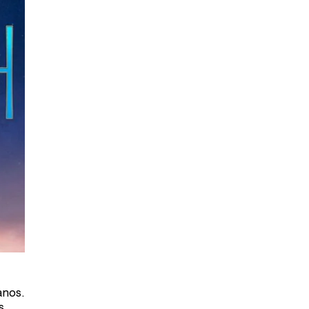
anos.
s