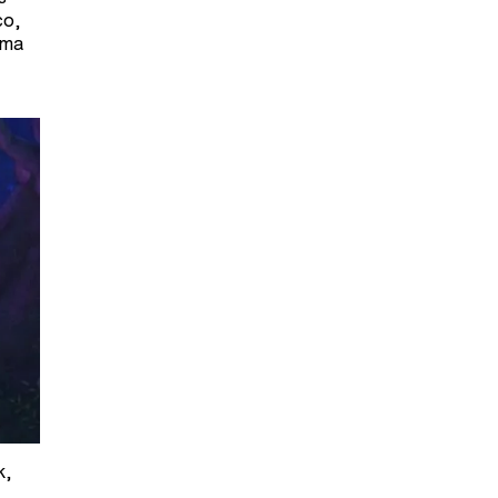
co,
uma
k,