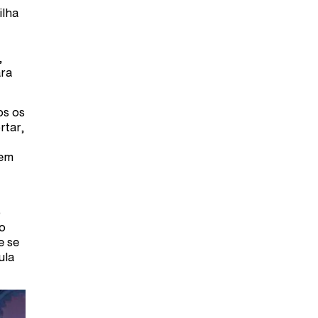
ilha
,
ara
os os
rtar,
 em
o
 o
e se
ula