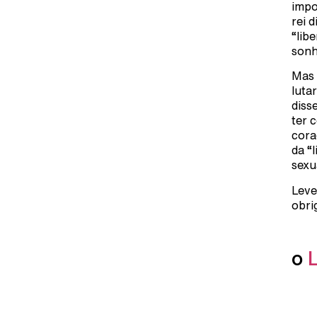
impo
rei 
“lib
sonh
Mas 
luta
diss
ter 
cora
da “
sexu
Leve
obri
o