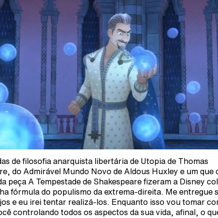
das de filosofia anarquista libertária de Utopia de Thomas
e, do Admirável Mundo Novo de Aldous Huxley e um que 
 da peça A Tempestade de Shakespeare fizeram a Disney col
lha fórmula do populismo da extrema-direita. Me entregue 
jos e eu irei tentar realizá-los. Enquanto isso vou tomar co
ocê controlando todos os aspectos da sua vida, afinal, o qu