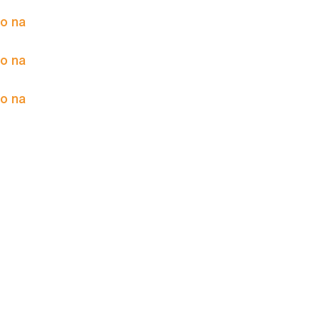
to na
to na
to na