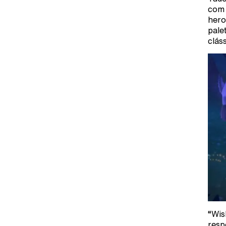
com 
hero
pale
clás
“Wis
resp