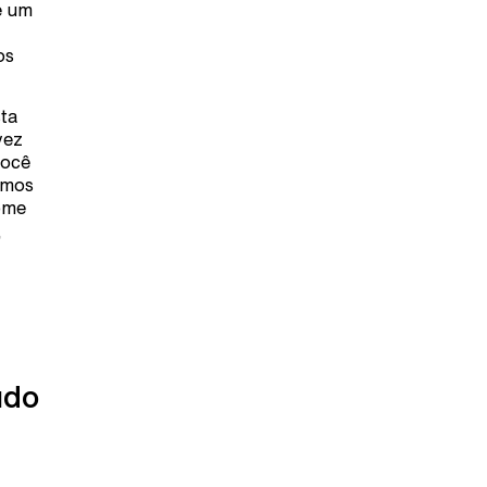
e um
os
sta
vez
você
amos
ome
,
údo