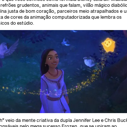
refrões grudentos, animais que falam, vilão mágico diabóli
ína justa de bom coração, parceiros meio atrapalhados e 
ta de cores da animação computadorizada que lembra os
sicos do estúdio.
h” veio da mente criativa da dupla Jennifer Lee e Chris Buc
onsáveis pelo mega sucesso Frozen, que se uniram ao