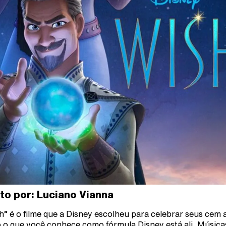
to por: Luciano Vianna
h” é o filme que a Disney escolheu para celebrar seus cem 
 o que você conhece como fórmula Disney está ali. Música