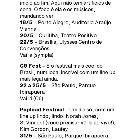
início ao fim. Aqui não tem artíficios de
cena. O foco é ela e os músicos,
mandando ver.
18/5
– Porto Alegre, Auditório Araújo
Vianna
20/5
– Curitiba, Teatro Positivo
22/5
– Brasília, Ulysses Centro de
Convenções
Vai lá (sympla)
C6 Fest
– É o festival mais cool do
Brasil, num local incrível com um line up
mais legal ainda.
22 a 25/5
– São Paulo, Parque
Ibirapuera
Vai lá (C6)
Popload Festival
– Um dia só, com um
line up lindo, lindo. Norah Jones,
St.Vincent (você precisar vê-la ao vivo!),
Kim Gordon, Laufey.
31/5
– São Paulo, Parque Ibirapuera