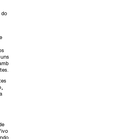
 do
e
os
buns
lamb
tes.
tes
o,
a
de
Vivo
undo