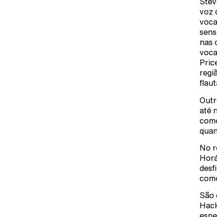
Stev
voz 
voca
sens
nas 
voca
Pric
regi
flaut
Outr
até 
como
quan
No r
Horá
desf
como
São 
Hack
espe