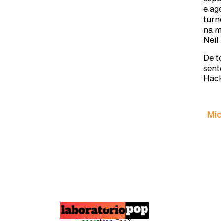
e ag
turn
na m
Neil
De t
sent
Hack
Mic