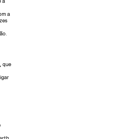
e a
com a
zes
ão.
, que
igar
e
arth