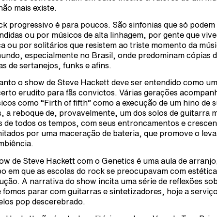
não mais existe.
ck progressivo é para poucos. São sinfonias que só podem
ndidas ou por músicos de alta linhagem, por gente que vive
a ou por solitários que resistem ao triste momento da mús
undo, especialmente no Brasil, onde predominam cópias 
as de sertanejos, funks e afins.
anto o show de Steve Hackett deve ser entendido como u
erto erudito para fãs convictos. Várias gerações acompa
sicos como “Firth of fifth” como a execução de um hino de 
s, a reboque de, provavelmente, um dos solos de guitarra 
s de todos os tempos, com seus entroncamentos e crescen
mitados por uma maceração de bateria, que promove o leva
mbiência.
ow de Steve Hackett com o Genetics é uma aula de arranjo
o em que as escolas do rock se preocupavam com estética
ução. A narrativa do show incita uma série de reflexões so
 fomos parar com guitarras e sintetizadores, hoje a serviç
los pop descerebrado.