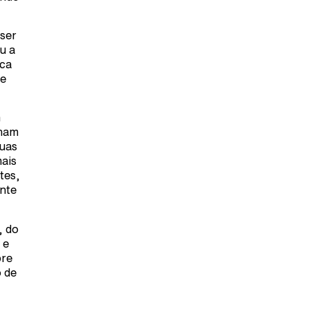
 ser
u a
ica
de
m
nham
suas
mais
tes,
nte
, do
 e
bre
o de