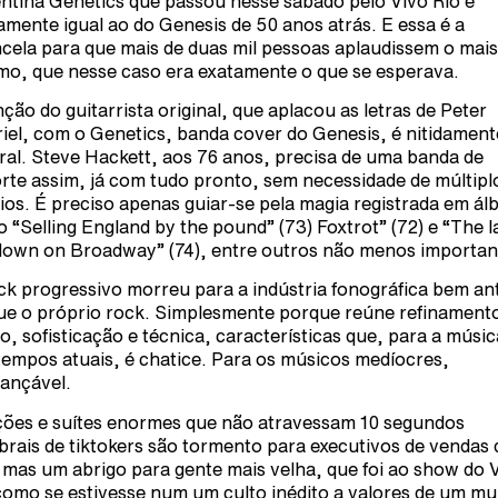
ntina Genetics que passou nesse sábado pelo Vivo Rio é
amente igual ao do Genesis de 50 anos atrás. E essa é a
cela para que mais de duas mil pessoas aplaudissem o mais
o, que nesse caso era exatamente o que se esperava.
nção do guitarrista original, que aplacou as letras de Peter
iel, com o Genetics, banda cover do Genesis, é nitidament
ral. Steve Hackett, aos 76 anos, precisa de uma banda de
rte assim, já com tudo pronto, sem necessidade de múltipl
ios. É preciso apenas guiar-se pela magia registrada em ál
 “Selling England by the pound” (73) Foxtrot” (72) e “The 
 down on Broadway” (74), entre outros não menos importan
ck progressivo morreu para a indústria fonográfica bem an
ue o próprio rock. Simplesmente porque reúne refinament
o, sofisticação e técnica, características que, para a músic
tempos atuais, é chatice. Para os músicos medíocres,
cançável.
ões e suítes enormes que não atravessam 10 segundos
brais de tiktokers são tormento para executivos de vendas 
, mas um abrigo para gente mais velha, que foi ao show do 
como se estivesse num um culto inédito a valores de um m