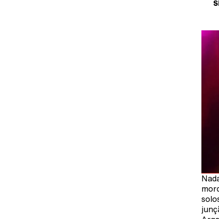
S
Nada
mord
solo
junç