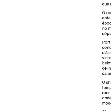
que 
O ro
ente
époc
no m
cópi
Port
conc
clás
vida
belo
deli
da a
O sh
temp
exec
onde
mode