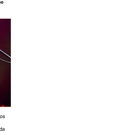
mo
mos
nda