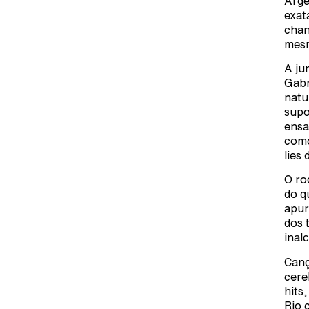
Arge
exat
chan
mesm
A ju
Gabr
natu
supo
ensa
como
lies
O ro
do q
apur
dos 
inal
Canç
cere
hits
Rio 