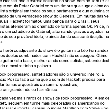
e Hackett não é estrela solitária no show. Vem de Tom Pric
que emula Peter Gabriel com um timbre que suga a alma do
lista original em todos os seus parâmetros e que culmina 
ação de um verdadeiro show do Genesis. Em muitas das ve
quais Hackett formatou uma banda para o Brasil, seus
listas atenderam ao chamado de forma apenas Ok. Price, n
e é um estudioso de Gabriel, alternando graves e agudos na
ão de seu provável ídolo, e ainda dando sua contribuição na
a.
o herói coadjuvante do show é o guitarrista Léo Fernandez
nos duelos combinados com Hackett não se apagou. Ótimo
 guitarrista base, melhor ainda como solista, sabendo desl
do o mestre tinha a palavra.
ock progressivo, sintetizadores são o universo inteiro. E
cio Pozzo faz a cama que o som de Hackett precisa para
ilar temas orquestrais ou semi-orquestrais,
 um grande núcleo harmônico.
cada vez mais raros os shows de rock progressivo. Além d
ett, seguem em turnê mais celebradas os americanos do
tacular e imortal Kansas, o inglês Marillion com Steve Hog