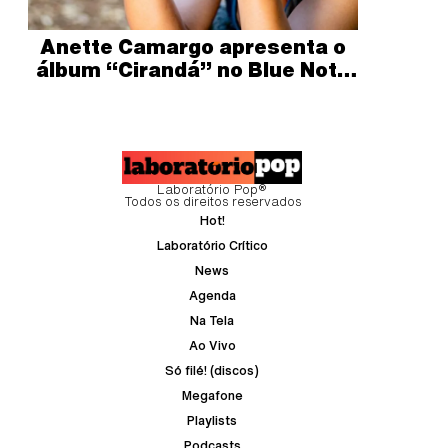
Anette Camargo apresenta o
álbum “Cirandá” no Blue Note
SP
Laboratório Pop®
Todos os direitos reservados
Hot!
Laboratório Crítico
News
Agenda
Na Tela
Ao Vivo
Só filé! (discos)
Megafone
Playlists
Podcasts