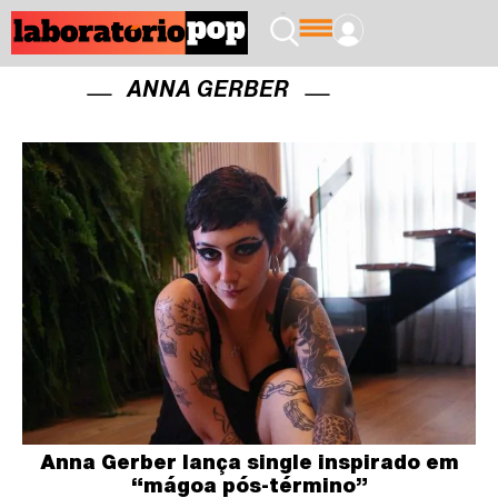
ANNA GERBER
Anna Gerber lança single inspirado em
“mágoa pós-término”