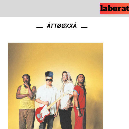
ÀTTØØXXÁ