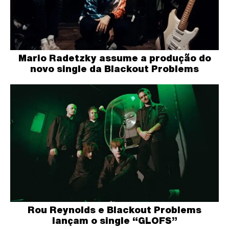
Mario Radetzky assume a produção do
novo single da Blackout Problems
Rou Reynolds e Blackout Problems
lançam o single “GLOFS”