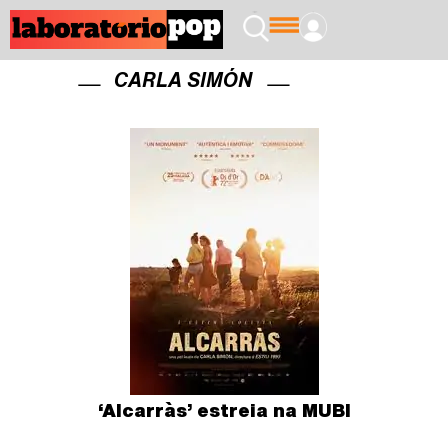
CARLA SIMÓN
‘Alcarràs’ estreia na MUBI