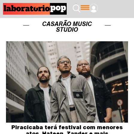
CASARÃO MUSIC
STUDIO
Piracicaba terá festival com menores
atos, Hateen, Zander e mais