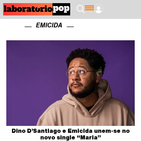
EMICIDA
Dino D’Santiago e Emicida unem-se no
novo single “Maria”