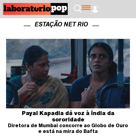
ESTAÇÃO NET RIO
Payal Kapadia dá voz à Índia da
sororidade
Diretora de Mumbai concorre ao Globo de Ouro
e está na mira do Bafta