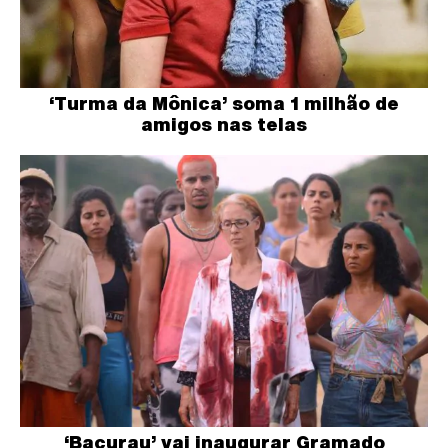
‘Turma da Mônica’ soma 1 milhão de
amigos nas telas
‘Bacurau’ vai inaugurar Gramado