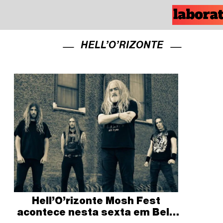
HELL’O’RIZONTE
Hell’O’rizonte Mosh Fest
acontece nesta sexta em Belo