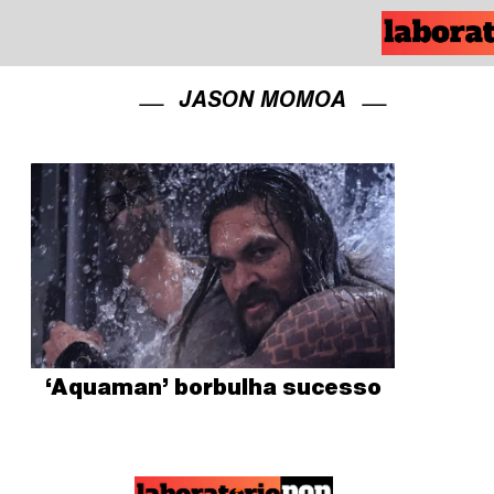
JASON MOMOA
‘Aquaman’ borbulha sucesso