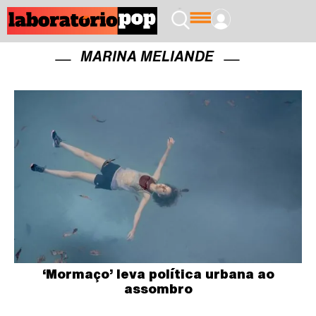
MARINA MELIANDE
‘Mormaço’ leva política urbana ao
assombro