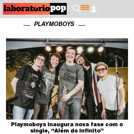
PLAYMOBOYS
Playmoboys inaugura nova fase com o
single, “Além do infinito”