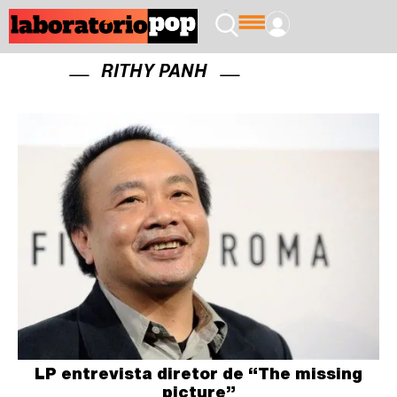
RITHY PANH
LP entrevista diretor de “The missing
picture”