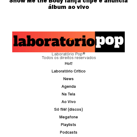
Show Me the Body lança clipe e anuncia
álbum ao vivo
Laboratório Pop®
Todos os direitos reservados
Hot!
Laboratório Crítico
News
Agenda
Na Tela
Ao Vivo
Só filé! (discos)
Megafone
Playlists
Podcasts