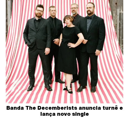
Banda The Decemberists anuncia turnê e
lança novo single