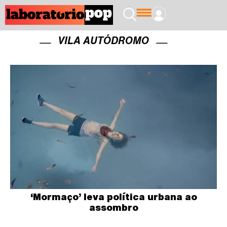
VILA AUTÓDROMO
‘Mormaço’ leva política urbana ao
assombro