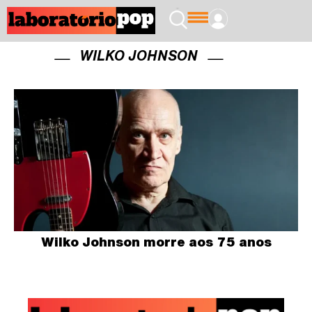
WILKO JOHNSON
Wilko Johnson morre aos 75 anos