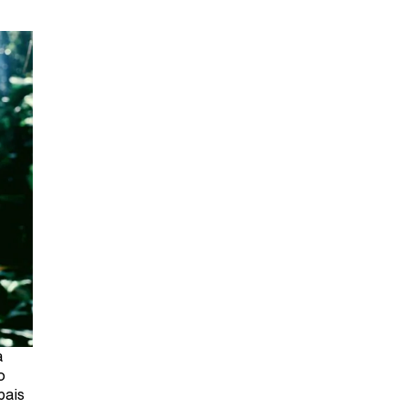
a
o
pais