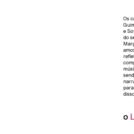
Os c
Guim
e So
do s
Març
amor
refl
comp
músi
send
narr
para
diss
o