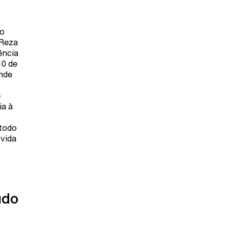
go
 Reza
ência
10 de
ande
e
ia à
 todo
 vida
údo