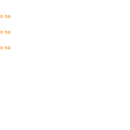
to na
to na
to na