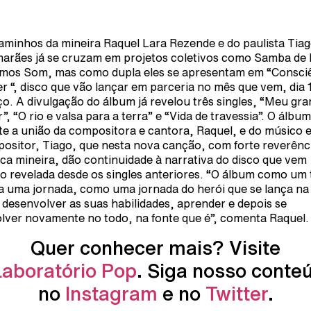
aminhos da mineira Raquel Lara Rezende e do paulista Tia
arães já se cruzam em projetos coletivos como Samba de
mos Som, mas como dupla eles se apresentam em “Consci
er “, disco que vão lançar em parceria no mês que vem, dia 
o. A divulgação do álbum já revelou três singles, “Meu gr
”, “O rio e valsa para a terra” e “Vida de travessia”. O álbum
ete a união da compositora e cantora, Raquel, e do músico 
ositor, Tiago, que nesta nova canção, com forte reverênc
ca mineira, dão continuidade à narrativa do disco que vem
o revelada desde os singles anteriores. “O álbum como um
a uma jornada, como uma jornada do herói que se lança na
 desenvolver as suas habilidades, aprender e depois se
olver novamente no todo, na fonte que é”, comenta Raquel.
Quer conhecer mais? Visite
Laboratório Pop
. Siga nosso conte
no
Instagram
e no
Twitter
.