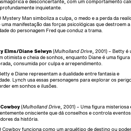
asmagórica e desconcertante, com um comportamento ca
profundamente inquietante.
 Mystery Man simboliza a culpa, o medo e a perda da reali
é uma manifestação das forças psicológicas que destroem a
dade do personagem Fred que conduz a trama.
ty Elms/Diane Selwyn
(
Mulholland Drive
, 2001) – Betty é
m otimista e cheia de sonhos, enquanto Diane é uma figura
rada, consumida por culpa e arrependimento.
etty e Diane representam a dualidade entre fantasia e
idade. Lynch usa essas personagens para explorar os perig
erder em sonhos e ilusões.
 Cowboy
(
Mulholland Drive
, 2001) – Uma figura misteriosa 
entemente onisciente que dá conselhos e controla eventos
idores da história.
 Cowboy funciona como um arquétipo de destino ou pode