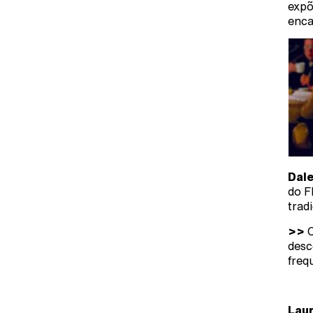
expõ
enca
Dal
do F
trad
>>
C
desc
freq
Lau