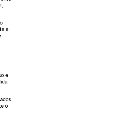
r,
 o
te e
e
so e
lida
nados
te o