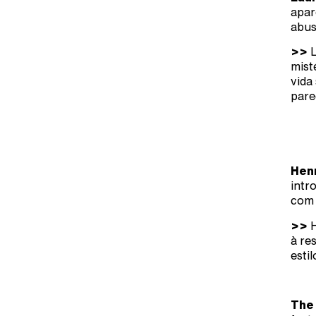
apar
abus
>>
L
mist
vida
pare
Hen
intr
com 
>>
H
à re
esti
The