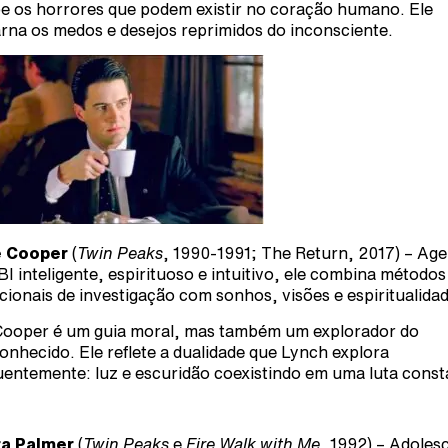
e os horrores que podem existir no coração humano. Ele
rna os medos e desejos reprimidos do inconsciente.
e Cooper
(
Twin Peaks
, 1990-1991; The Return, 2017) – Ag
BI inteligente, espirituoso e intuitivo, ele combina métodos
icionais de investigação com sonhos, visões e espiritualidad
ooper é um guia moral, mas também um explorador do
onhecido. Ele reflete a dualidade que Lynch explora
uentemente: luz e escuridão coexistindo em uma luta const
ra Palmer
(
Twin Peaks
e
Fire Walk with Me
, 1992) – Adoles