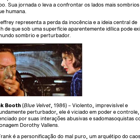
o. Sua jornada o leva a confrontar os lados mais sombrios
ue humana.
effrey representa a perda da inocência e a ideia central de
h de que sob uma superfície aparentemente idílica pode exi
undo sombrio e perturbador.
nk Booth
(
Blue Velvet
, 1986) – Violento, imprevisível e
undamente perturbador, ele é viciado em poder e controle,
enciado por suas interações abusivas e sadomasoquistas c
onagem Dorothy Vallens.
rank é a personificação do mal puro, um arquétipo do cao