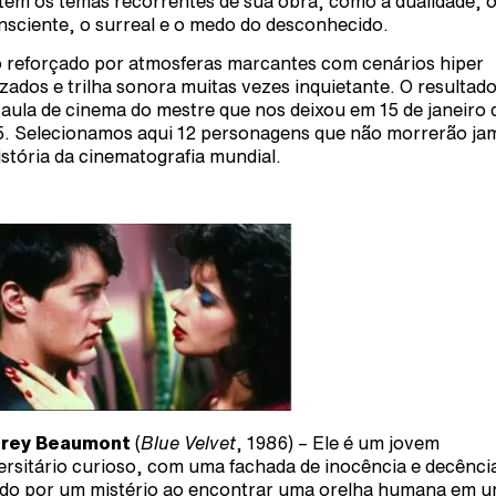
etem os temas recorrentes de sua obra, como a dualidade, 
nsciente, o surreal e o medo do desconhecido.
 reforçado por atmosferas marcantes com cenários hiper
lizados e trilha sonora muitas vezes inquietante. O resultado
aula de cinema do mestre que nos deixou em 15 de janeiro 
. Selecionamos aqui 12 personagens que não morrerão ja
istória da cinematografia mundial.
frey Beaumont
(
Blue Velvet
, 1986) – Ele é um jovem
ersitário curioso, com uma fachada de inocência e decênci
ído por um mistério ao encontrar uma orelha humana em 