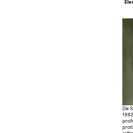
Ele
De S
1992
prof
prot