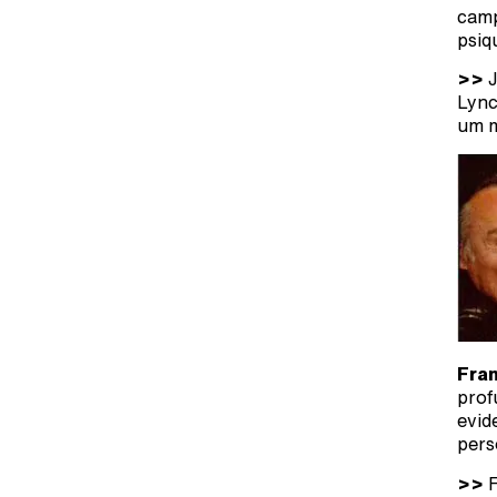
camp
psiq
>>
J
Lync
um m
Fra
prof
evid
pers
>>
F