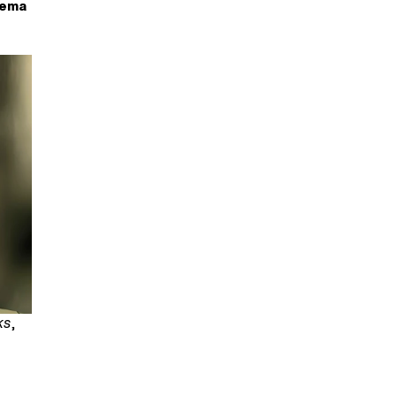
nema
ks
,