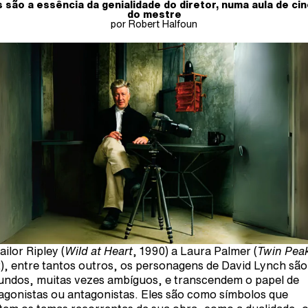
s são a essência da genialidade do diretor, numa aula de ci
do mestre
por Robert Halfoun
ailor Ripley (
Wild at Heart
, 1990) a Laura Palmer (
Twin Pea
), entre tantos outros, os personagens de David Lynch são
undos, muitas vezes ambíguos, e transcendem o papel de
agonistas ou antagonistas. Eles são como símbolos que