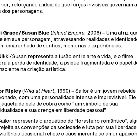
rior, reforçando a ideia de que forças invisíveis governam 
s dos personagens.
i Grace/Susan Blue
(
Inland Empire,
2006) – Uma atriz qu
e em sua personagem, atravessando realidades e identidad
m emaranhado de sonhos, memórias e experiências.
ikki/Susan representa a fusão entre arte e vida, e o filme
ora a perda de identidade, a psique fragmentada e o papel d
nsciente na criação artística.
or Ripley
(
Wild at Heart
, 1990) – Sailor é um jovem rebelde
xonado, com uma personalidade intensa e imprevisível. Ele
jaqueta de pele de cobra como “um símbolo de sua
vidualidade e sua crença em liberdade pessoal”.
ailor representa o arquétipo do “forasteiro romântico”, al
rejeita as convenções da sociedade e luta por sua liberdade
violência ocasional reflete o caos inerente ao amor apaixo