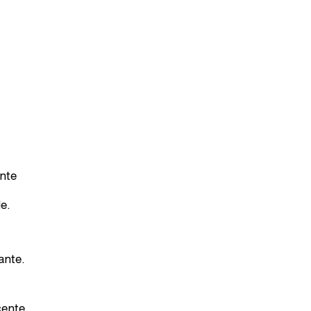
ente
e.
ante.
cente