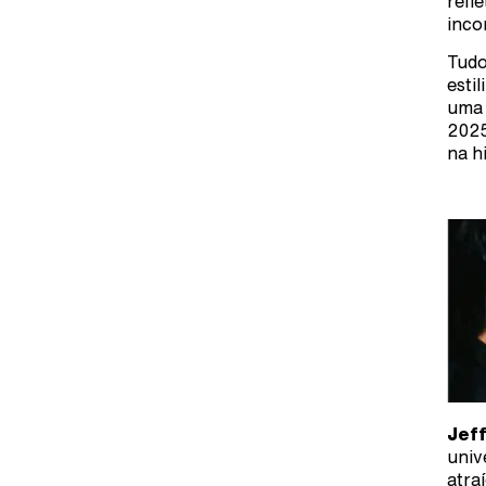
refl
inco
Tudo
esti
uma 
2025
na h
Jef
univ
atra