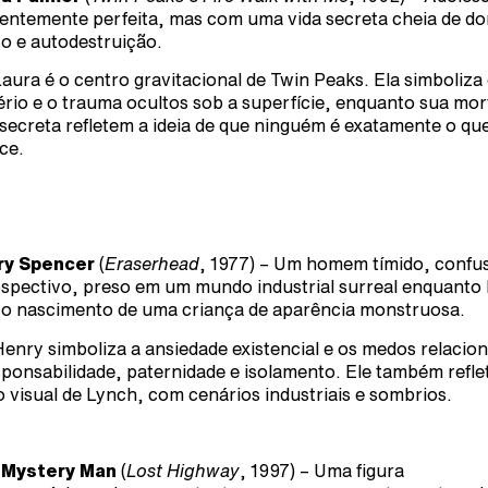
entemente perfeita, mas com uma vida secreta cheia de do
o e autodestruição.
aura é o centro gravitacional de Twin Peaks. Ela simboliza
ério e o trauma ocultos sob a superfície, enquanto sua mor
 secreta refletem a ideia de que ninguém é exatamente o qu
ce.
ry Spencer
(
Eraserhead
, 1977) – Um homem tímido, confu
ospectivo, preso em um mundo industrial surreal enquanto 
o nascimento de uma criança de aparência monstruosa.
enry simboliza a ansiedade existencial e os medos relacio
sponsabilidade, paternidade e isolamento. Ele também refle
lo visual de Lynch, com cenários industriais e sombrios.
 Mystery Man
(
Lost Highway
, 1997) – Uma figura