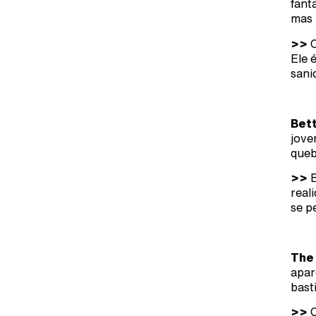
fant
mas 
>>
O
Ele 
sani
Bet
jove
queb
>>
B
real
se p
The
apar
bast
>>
O