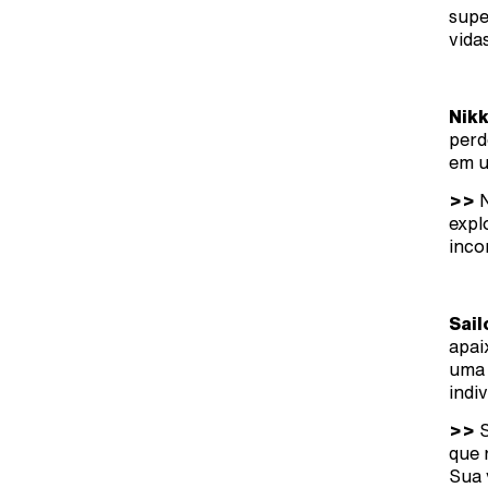
supe
vida
Nikk
perd
em u
>>
N
expl
inco
Sail
apai
uma 
indi
>>
S
que 
Sua 