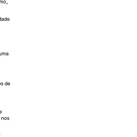
lmo,
dade.
 uma
os de
e
 nos
r