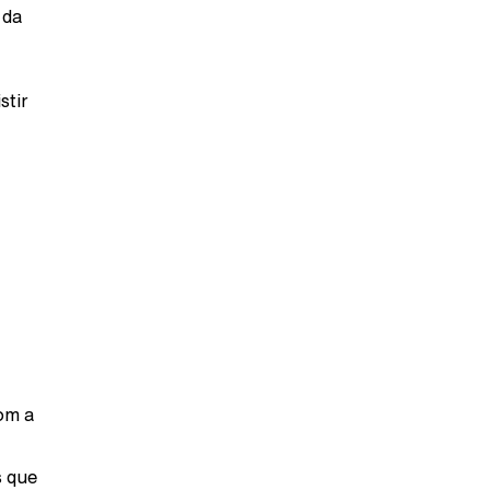
 da
stir
om a
s que