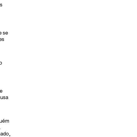
as
e se
es
o
 e
 usa
guém
.
nado,