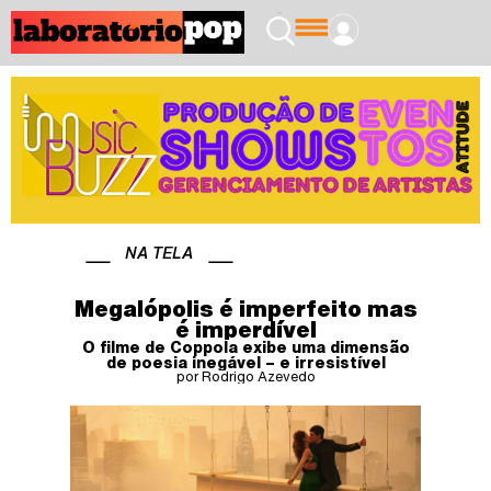
NA TELA
Megalópolis é imperfeito mas
é imperdível
O filme de Coppola exibe uma dimensão
de poesia inegável – e irresistível
por Rodrigo Azevedo