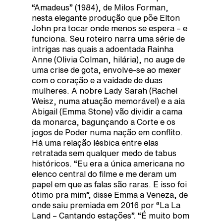
“Amadeus” (1984), de Milos Forman,
nesta elegante produção que põe Elton
John pra tocar onde menos se espera – e
funciona. Seu roteiro narra uma série de
intrigas nas quais a adoentada Rainha
Anne (Olivia Colman, hilária), no auge de
uma crise de gota, envolve-se ao mexer
com o coração e a vaidade de duas
mulheres. A nobre Lady Sarah (Rachel
Weisz, numa atuação memorável) e a aia
Abigail (Emma Stone) vão dividir a cama
da monarca, bagunçando a Corte e os
jogos de Poder numa nação em conflito.
Há uma relação lésbica entre elas
retratada sem qualquer medo de tabus
históricos. “Eu era a única americana no
elenco central do filme e me deram um
papel em que as falas são raras. E isso foi
ótimo pra mim”, disse Emma a Veneza, de
onde saiu premiada em 2016 por “La La
Land – Cantando estações”. “É muito bom