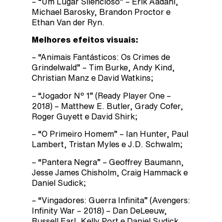
– “Um Lugar Silencioso” – Erik Aadahl,
Michael Barosky, Brandon Proctor e
Ethan Van der Ryn.
Melhores efeitos visuais:
– “Animais Fantásticos: Os Crimes de
Grindelwald” – Tim Burke, Andy Kind,
Christian Manz e David Watkins;
– “Jogador Nº 1” (Ready Player One –
2018) – Matthew E. Butler, Grady Cofer,
Roger Guyett e David Shirk;
– “O Primeiro Homem” – Ian Hunter, Paul
Lambert, Tristan Myles e J.D. Schwalm;
– “Pantera Negra” – Geoffrey Baumann,
Jesse James Chisholm, Craig Hammack e
Daniel Sudick;
– “Vingadores: Guerra Infinita” (Avengers:
Infinity War – 2018) – Dan DeLeeuw,
Russell Earl, Kelly Port e Daniel Sudick.