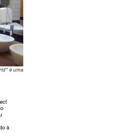
rld” é uma
ect
no
u
do à