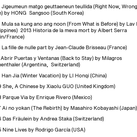
 Jigeumeun matgo geuttaeneun teullida (Right Now, Wron
) by HONG Sangsoo (South Korea)
 Mula sa kung ano ang noon (From What is Before) by Lav 
lippines) 2013 Historia de la meva mort by Albert Serra
in/France)
 La fille de nulle part by Jean-Claude Brisseau (France)
 Abrir Puertas y Ventanas (Back to Stay) by Milagros
nthaler (Argentina, Switzerland)
 Han Jia (Winter Vacation) by LI Honqi (China)
 She, A Chinese by Xiaolu GUO (United Kingdom)
 Parque Via by Enrique Rivero (Mexico)
 Ai no yokan (The Rebirth) by Masahiro Kobayashi (Japan)
 Das Fräulein by Andrea Staka (Switzerland)
 Nine Lives by Rodrigo García (USA)