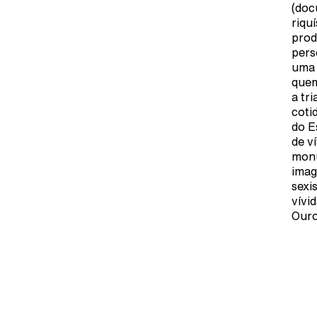
(doc
riqu
prod
pers
uma 
quem
a tr
coti
do E
de v
monu
imag
sexi
vívi
Ouro