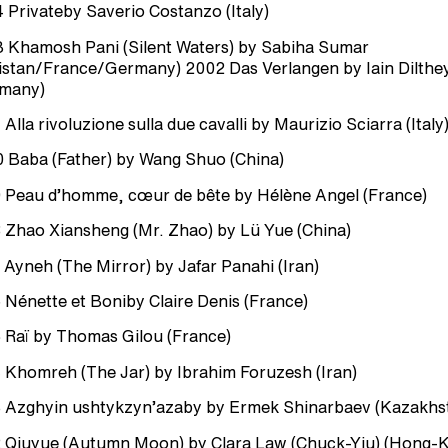
 Privateby Saverio Costanzo (Italy)
 Khamosh Pani (Silent Waters) by Sabiha Sumar
istan/France/Germany) 2002 Das Verlangen by Iain Dilthe
many)
 Alla rivoluzione sulla due cavalli by Maurizio Sciarra (Italy
 Baba (Father) by Wang Shuo (China)
 Peau d’homme, cœur de bête by Hélène Angel (France)
 Zhao Xiansheng (Mr. Zhao) by Lü Yue (China)
 Ayneh (The Mirror) by Jafar Panahi (Iran)
 Nénette et Boniby Claire Denis (France)
 Raï by Thomas Gilou (France)
 Khomreh (The Jar) by Ibrahim Foruzesh (Iran)
 Azghyin ushtykzyn’azaby by Ermek Shinarbaev (Kazakhs
 Qiuyue (Autumn Moon) by Clara Law (Chuck-Yiu) (Hong-