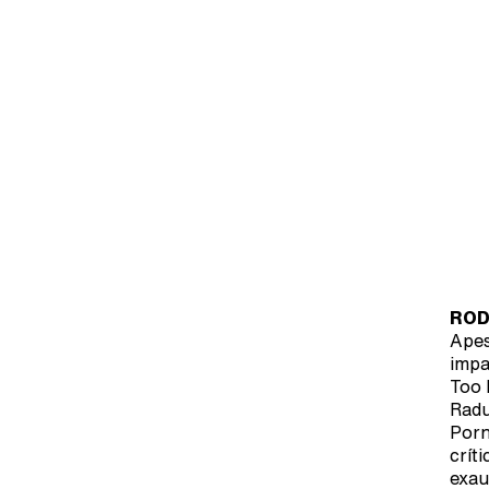
ROD
Apes
impa
Too 
Radu
Porn
crít
exau