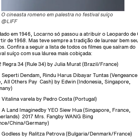
O cineasta romeno em palestra no festival suíço
@LIFF
ado em 1946, Locarno só passou a atribuir o Leopardo de
rtir de 1968. Mas teve sempre a tradição de laurear bem se
tos. Confira a seguir a lista de todos os filmes que saíram do
ival suíço com sua láurea mais cobiçada:
 Regra 34 (Rule 34) by Julia Murat (Brazil/France)
 Seperti Dendam, Rindu Harus Dibayar Tuntas (Vengeance 
, All Others Pay Cash) by Edwin (Indonesia, Singapore,
many)
 Vitalina varela by Pedro Costa (Portugal)
 A Land Imaginedby YEO Siew Hua (Singapore, France,
erlands) 2017 Mrs. Fangby WANG Bing
nce/China/Germany)
 Godless by Ralitza Petrova (Bulgaria/Denmark/France)