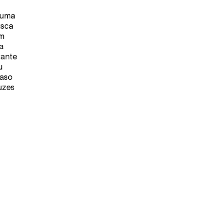
e uma
usca
em
a
rante
u
caso
uzes