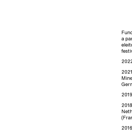
Fund
a pa
elei
fest
2022
2021
Mine
Ger
2019
2018
Neth
(Fra
2016