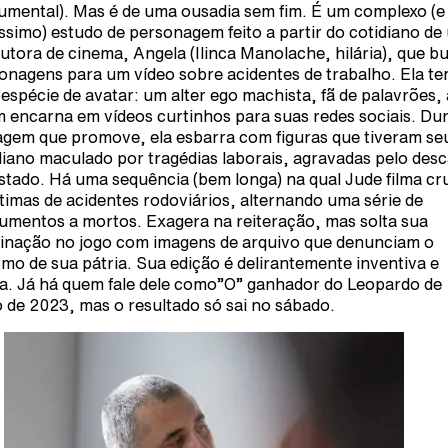
umental). Mas é de uma ousadia sem fim. É um complexo (e
íssimo) estudo de personagem feito a partir do cotidiano d
utora de cinema, Angela (Ilinca Manolache, hilária), que b
onagens para um vídeo sobre acidentes de trabalho. Ela t
espécie de avatar: um alter ego machista, fã de palavrões, 
 encarna em vídeos curtinhos para suas redes sociais. Du
iagem que promove, ela esbarra com figuras que tiveram se
diano maculado por tragédias laborais, agravadas pelo des
stado. Há uma sequência (bem longa) na qual Jude filma cr
ítimas de acidentes rodoviários, alternando uma série de
mentos a mortos. Exagera na reiteração, mas solta sua
inação no jogo com imagens de arquivo que denunciam o
smo de sua pátria. Sua edição é delirantemente inventiva e
da. Já há quem fale dele como”O” ganhador do Leopardo de
 de 2023, mas o resultado só sai no sábado.