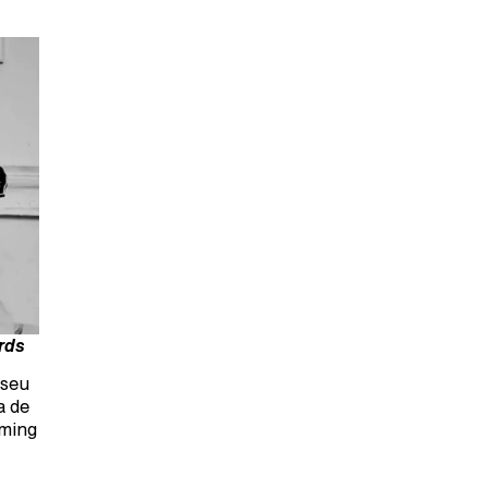
rds
 seu
a de
aming