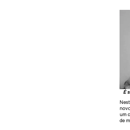
É 
Nest
novo
um c
de m