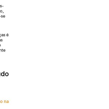
s-
lo,
-se
ças é
as
e
nte
údo
to na