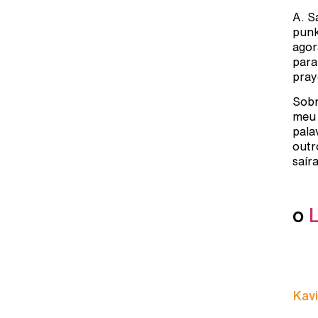
A. S
punk
agor
para
pray
Sobr
meu 
pala
outr
saír
o
Kavi