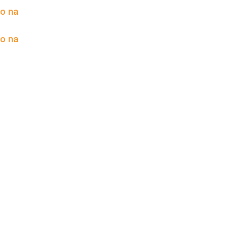
to na
to na