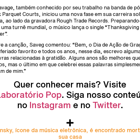
avage, também conhecido por seu trabalho na banda de pó
 Parquet Courts, iniciou uma nova fase em sua carreira so
a, ao lado da gravadora Rough Trade Records. Preparando
 uma turnê mundial, o músico lança o single “Thanksgiving
er”.
e a canção, Saveg comentou: “Bem, o Dia de Ação de Gra
feriado favorito e todos os anos, nesse dia, escrevo algum
vras relacionadas à gratidão. Alguns anos são melhores qu
os, mas o último em que celebrei essas palavras simplesme
am de mim.”
Quer conhecer mais? Visite
Laboratório Pop
. Siga nosso conte
no
Instagram
e no
Twitter
.
nsky, ícone da música eletrônica, é encontrado mor
sua casa