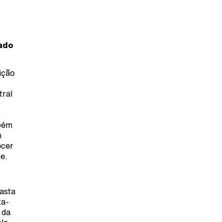
tado
bição
tral
mbém
m
ecer
e.
easta
ta-
 da