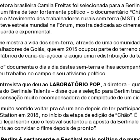
retora brasileira Camila Freitas foi selecionada para a Berlin
um filme de teor fortemente político – o documentário “Ch
e o Movimento dos trabalhadores rurais sem terra (MST). 
 teve estreia mundial na Fórum, mostra dedicada ao cinema
uarda e experimental.
lme mostra a vida dos sem-terra, através de uma comunidad
alhadores de Goiás, que em 2015 ocupou parte do terreno 
fábrica de cana-de-açúcar e exigiu uma redistribuição da t
o” documenta o dia a dia destes sem-terra e lhes acompan
eu trabalho no campo e seu ativismo político.
ntrevista que deu ao
LABORATÓRIO POP
, a diretora – que
a do Berlinale Talents – disse que a seleção para Berlim tra
sensação muito recompensadora de completude de um cic
 muito sentido voltar pra cá um ano depois de ter participa
Station em 2018, no início da etapa de edição de “Chão”. É
o legal sentir que o festival sustentou a aposta da Berlinale
nts ao convidar o filme depois de pronto”.
 Berlim é certamente o Festival mais político do mun