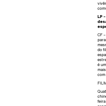
vivê
com
LP –
desa
esp
CF –
para
mesm
do f
espa
estr
é um
mais
com 
FIL
Quat
chin
feir