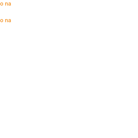
to na
to na