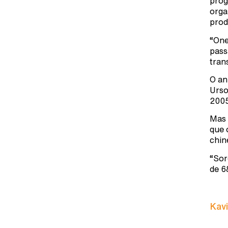
prog
orga
prod
“One
pass
tran
O an
Urso
2005
Mas 
que 
chin
“Sor
de 6
Kavi