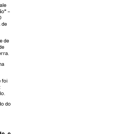
ale
ão” –
O
 de
e de
de
erra.
ha
 foi
z
lo.
do do
do, o