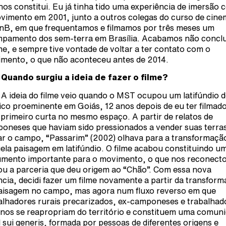
nos constitui. Eu já tinha tido uma experiência de imersão 
vimento em 2001, junto a outros colegas do curso de cine
nB, em que frequentamos e filmamos por três meses um
pamento dos sem-terra em Brasília. Acabamos não concl
lme, e sempre tive vontade de voltar a ter contato com o
mento, o que não aconteceu antes de 2014.
 Quando surgiu a ideia de fazer o filme?
 A ideia do filme veio quando o MST ocupou um latifúndio 
tico proeminente em Goiás, 12 anos depois de eu ter filmad
primeiro curta no mesmo espaço. A partir de relatos de
oneses que haviam sido pressionados a vender suas terras
ar o campo, “Passarim” (2002) olhava para a transformaçã
ela paisagem em latifúndio. O filme acabou constituindo u
mento importante para o movimento, o que nos reconecto
iou a parceria que deu origem ao “Chão”. Com essa nova
ncia, decidi fazer um filme novamente a partir da transfor
aisagem no campo, mas agora num fluxo reverso em que
alhadores rurais precarizados, ex-camponeses e trabalhad
nos se reapropriam do território e constituem uma comun
l sui generis, formada por pessoas de diferentes origens e