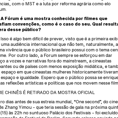
ncias, com o MST e a luta por reforma agrária como elo
um.
 A Fórum é uma mostra conhecida por filmes que
fiam convenções, como é o caso do seu. Qual resul
era desse público?
 Isso é algo bem difícil de prever, visto que é a primeira exi
 uma audiência internacional que não tem, naturalmente, a
a vivência que o público brasileiro possui com o tema cen
ilme. Por outro lado, a Forum sempre se esforçou em dar
ço a vozes e narrativas fora do mainstream, a cineastas
eantes ou de países com menos exposição midiática, e ta
 espaço em que cineastas mulheres historicamente tivera
 espaço e igualdade. Espero que o público possa se enriqu
as reflexões artísticas e políticas que nos movem nesse film
ME CHINÊS É RETIRADO DA MOSTRA OFICIAL
ro dias antes de sua estreia mundial, “One second”, do cin
ês Zhang Yimou – que teria sessão de gala na próxima quin
a (15) às 22h no suntuoso Palácio dos Festivais – foi excluído