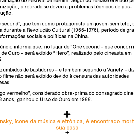
ramação do Festival de Berlim. Segundo release enviado p
nização, a retirada se deveu a problemas técnicos de pós-
ução.
 second”, que tem como protagonista um jovem sem teto, 
a durante a Revolução Cultural (1966-1976), período de gr
sformações sociais e políticas na China.
úncio informa que, no lugar de “One second – que concorr
 de Ouro – será exibido “Hero”, realizado pelo cineasta em
.
zumbidos de bastidores – e também segundo a Variety – d
o filme não será exibido devido à censura das autoridades
esas.
go vermelho”, considerado obra-prima do consagrado cine
8 anos, ganhou o Urso de Ouro em 1988.
nsky, ícone da música eletrônica, é encontrado mor
sua casa