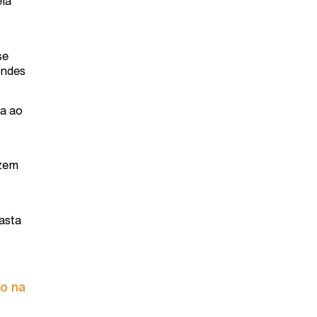
ela
se
andes
ia ao
izem
asta
to na