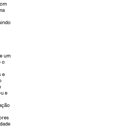
com
ma
uindo
de um
o o
 e
o
m
u e
mação
ores
idade