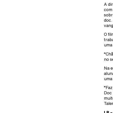
A di
com 
sobr
doc.
vang
O fi
trab
uma 
“Chã
no s
Na e
alun
uma 
“Faz
Doc 
muit
Tale
LP –