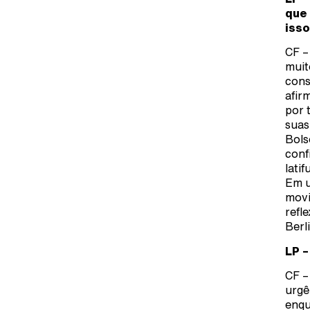
que 
isso
CF –
muit
cons
afir
por 
suas
Bols
conf
lati
Em u
movi
refl
Berl
LP –
CF –
urgê
enqu