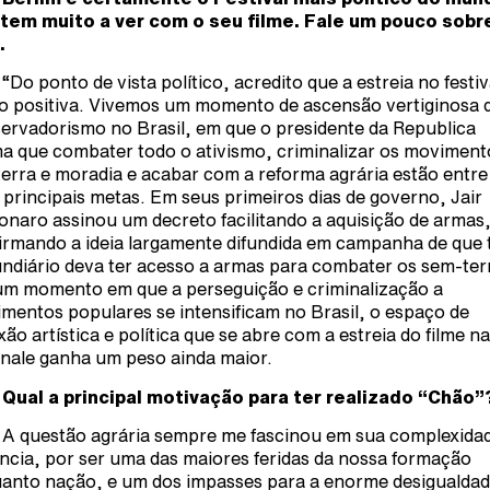
tem muito a ver com o seu filme. Fale um pouco sobr
.
 “Do ponto de vista político, acredito que a estreia no festiv
o positiva. Vivemos um momento de ascensão vertiginosa 
ervadorismo no Brasil, em que o presidente da Republica
ma que combater todo o ativismo, criminalizar os moviment
terra e moradia e acabar com a reforma agrária estão entre
 principais metas. Em seus primeiros dias de governo, Jair
onaro assinou um decreto facilitando a aquisição de armas
irmando a ideia largamente difundida em campanha de que 
fundiário deva ter acesso a armas para combater os sem-ter
m momento em que a perseguição e criminalização a
mentos populares se intensificam no Brasil, o espaço de
exão artística e política que se abre com a estreia do filme na
inale ganha um peso ainda maior.
 Qual a principal motivação para ter realizado “Chão”
 A questão agrária sempre me fascinou em sua complexida
ncia, por ser uma das maiores feridas da nossa formação
anto nação, e um dos impasses para a enorme desigualda