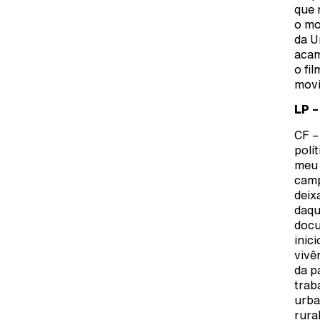
que 
o mo
da U
acam
o fi
movi
LP –
CF –
polí
meu 
camp
deix
daqu
docu
inic
vivê
da p
trab
urba
rura