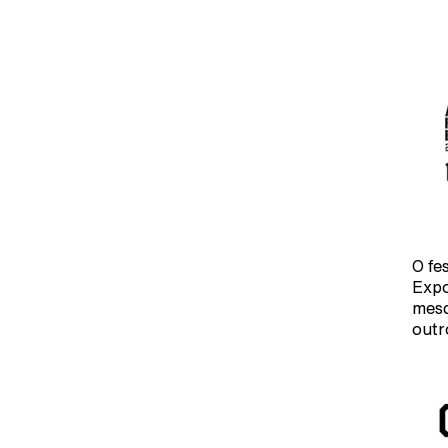
O fe
Expo
mesc
outr