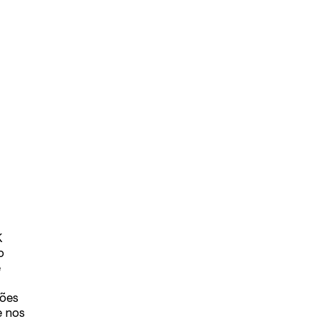
K
o
e
ções
e nos