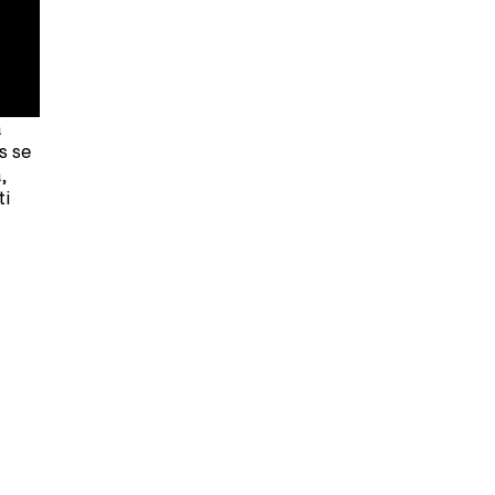
a
s se
,
ti