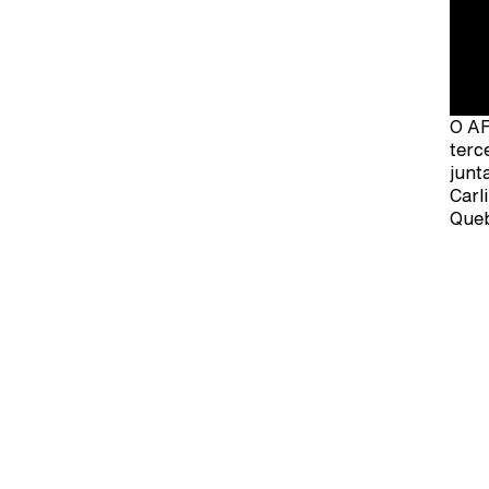
O AF
terc
junt
Carl
Queb