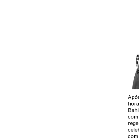
Após
hora
Bahi
com 
rege
cele
com 