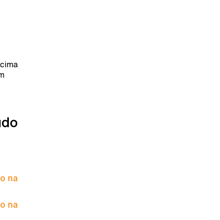
Acima
om
údo
to na
to na