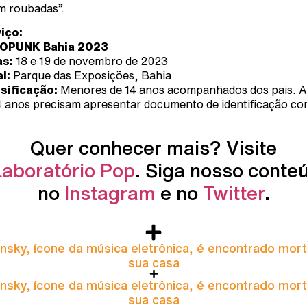
m roubadas”.
iço:
OPUNK Bahia 2023
as:
18 e 19 de novembro de 2023
al:
Parque das Exposições, Bahia
sificação:
Menores de 14 anos acompanhados dos pais. 
4 anos precisam apresentar documento de identificação c
Quer conhecer mais? Visite
Laboratório Pop
. Siga nosso conte
no
Instagram
e no
Twitter
.
nsky, ícone da música eletrônica, é encontrado mor
sua casa
nsky, ícone da música eletrônica, é encontrado mor
sua casa