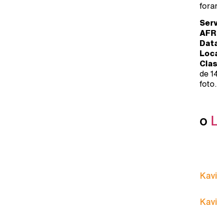
fora
Serv
AFR
Dat
Loc
Clas
de 1
foto.
o
Kavi
Kavi