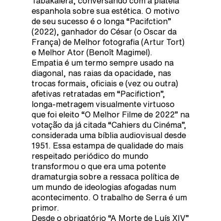
Tabakalera, conversando com a plateia
espanhola sobre sua estética. O motivo
de seu sucesso é o longa “Pacifction”
(2022), ganhador do César (o Oscar da
França) de Melhor fotografia (Artur Tort)
e Melhor Ator (Benoît Magimel).
Empatia é um termo sempre usado na
diagonal, nas raias da opacidade, nas
trocas formais, oficiais e (vez ou outra)
afetivas retratadas em “Pacifiction”,
longa-metragem visualmente virtuoso
que foi eleito “O Melhor Filme de 2022” na
votação da já citada “Cahiers du Cinéma”,
considerada uma bíblia audiovisual desde
1951. Essa estampa de qualidade do mais
respeitado periódico do mundo
transformou o que era uma potente
dramaturgia sobre a ressaca política de
um mundo de ideologias afogadas num
acontecimento. O trabalho de Serra é um
primor.
Desde o obrigatório “A Morte de Luís XIV”