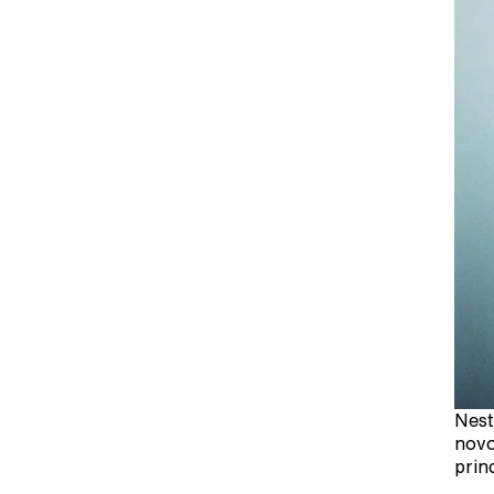
Nest
novo
prin