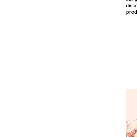
disc
prod