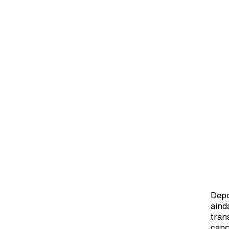
Depo
aind
tran
canç