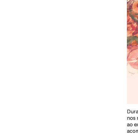
Dura
nos 
ao e
acom