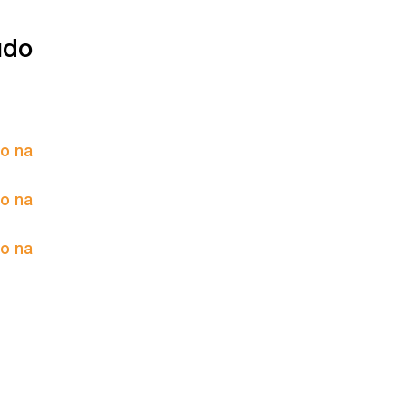
údo
to na
to na
to na