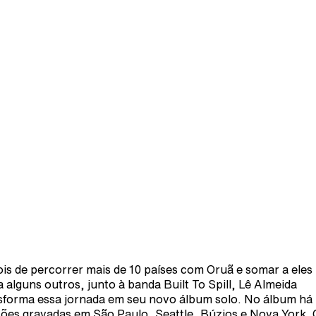
is de percorrer mais de 10 países com Oruã e somar a eles
a alguns outros, junto à banda Built To Spill, Lê Almeida
sforma essa jornada em seu novo álbum solo. No álbum há
ões gravadas em São Paulo, Seattle, Búzios e Nova York. 