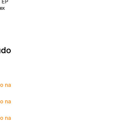
o EP
lex
údo
to na
to na
to na