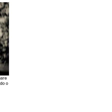
mare
ndo o