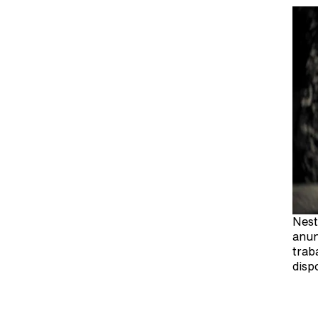
Nest
anun
trab
disp