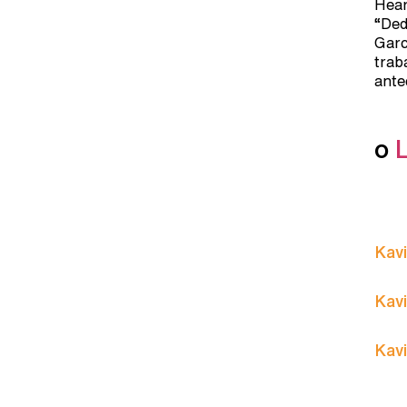
Hear
“Ded
Garc
trab
ante
o
Kavi
Kavi
Kavi