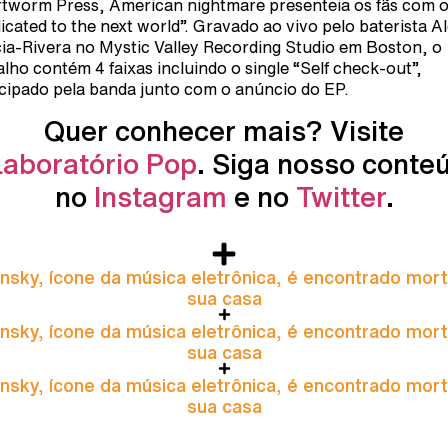
tworm Press, American nightmare presenteia os fãs com 
icated to the next world”. Gravado ao vivo pelo baterista A
ia-Rivera no Mystic Valley Recording Studio em Boston, o
alho contém 4 faixas incluindo o single “Self check-out”,
cipado pela banda junto com o anúncio do EP.
Quer conhecer mais? Visite
Laboratório Pop
. Siga nosso conte
no
Instagram
e no
Twitter
.
nsky, ícone da música eletrônica, é encontrado mor
sua casa
nsky, ícone da música eletrônica, é encontrado mor
sua casa
nsky, ícone da música eletrônica, é encontrado mor
sua casa