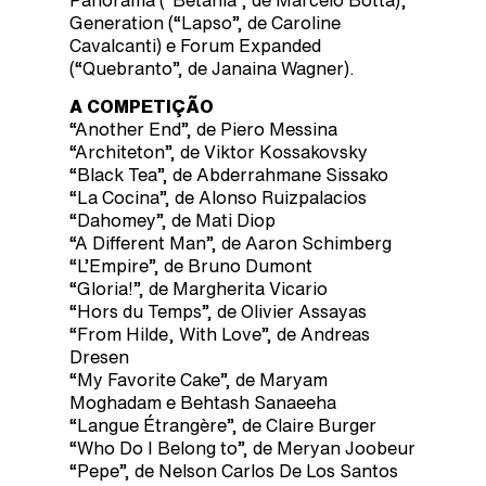
Generation (“Lapso”, de Caroline
Cavalcanti) e Forum Expanded
(“Quebranto”, de Janaina Wagner).
A COMPETIÇÃO
“Another End”, de Piero Messina
“Architeton”, de Viktor Kossakovsky
“Black Tea”, de Abderrahmane Sissako
“La Cocina”, de Alonso Ruizpalacios
“Dahomey”, de Mati Diop
“A Different Man”, de Aaron Schimberg
“L’Empire”, de Bruno Dumont
“Gloria!”, de Margherita Vicario
“Hors du Temps”, de Olivier Assayas
“From Hilde, With Love”, de Andreas
Dresen
“My Favorite Cake”, de Maryam
Moghadam e Behtash Sanaeeha
“Langue Étrangère”, de Claire Burger
“Who Do I Belong to”, de Meryan Joobeur
“Pepe”, de Nelson Carlos De Los Santos