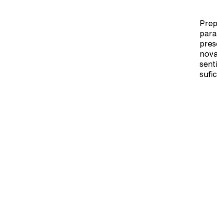
Prep
para
pres
nova
sent
sufi