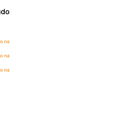
údo
to na
to na
to na