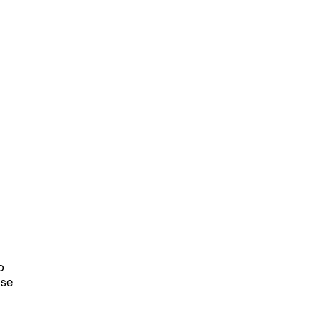
o
 se