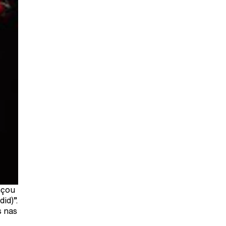
nçou
id)”.
s nas