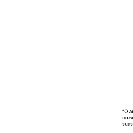
“O a
cres
suas