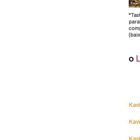
“Tas
para
comp
(bai
o
Kavi
Kavi
Kavi