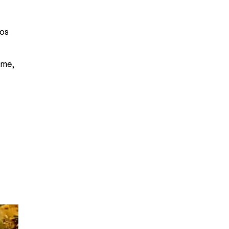
dos
rme,