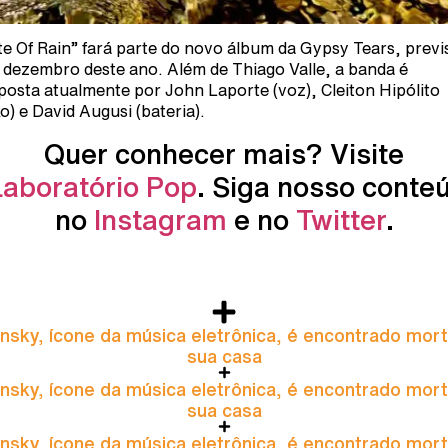
te Of Rain” fará parte do novo álbum da Gypsy Tears, previ
 dezembro deste ano. Além de Thiago Valle, a banda é
osta atualmente por John Laporte (voz), Cleiton Hipólito
xo) e David Augusi (bateria).
Quer conhecer mais? Visite
Laboratório Pop
. Siga nosso conte
no
Instagram
e no
Twitter
.
nsky, ícone da música eletrônica, é encontrado mor
sua casa
nsky, ícone da música eletrônica, é encontrado mor
sua casa
nsky, ícone da música eletrônica, é encontrado mor