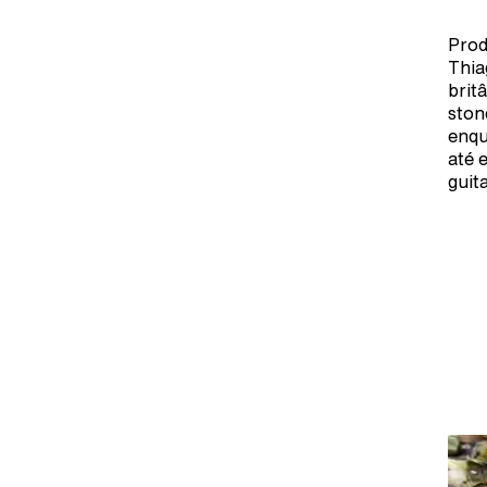
Prod
Thia
brit
ston
enqu
até 
guita