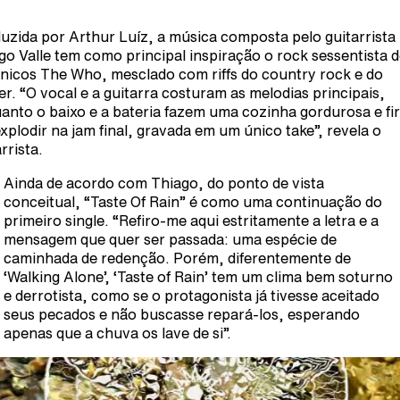
uzida por Arthur Luíz, a música composta pelo guitarrista
go Valle tem como principal inspiração o rock sessentista 
ânicos The Who, mesclado com riffs do country rock e do
er. “O vocal e a guitarra costuram as melodias principais,
anto o baixo e a bateria fazem uma cozinha gordurosa e fi
explodir na jam final, gravada em um único take”, revela o
rrista.
Ainda de acordo com Thiago, do ponto de vista
conceitual, “Taste Of Rain” é como uma continuação do
primeiro single. “Refiro-me aqui estritamente a letra e a
mensagem que quer ser passada: uma espécie de
caminhada de redenção. Porém, diferentemente de
‘Walking Alone’, ‘Taste of Rain’ tem um clima bem soturno
e derrotista, como se o protagonista já tivesse aceitado
seus pecados e não buscasse repará-los, esperando
apenas que a chuva os lave de si”.