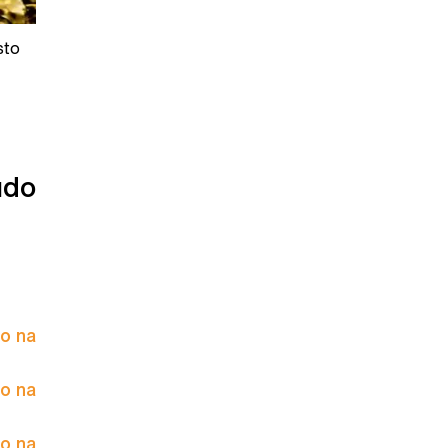
sto
údo
to na
to na
to na